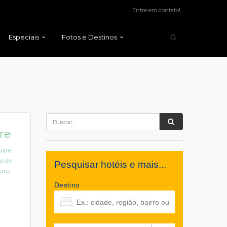
Entre em contato!
Especiais
Fotos e Destinos
re
uare
o de
Pesquisar hotéis e mais...
eiro
Destino