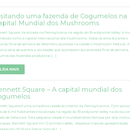
isitando uma fazenda de Cogumelos na
apital Mundial dos Mushrooms
nett Square, localizada na Pennsylvania na região do Brandywine Valley, é ma
hecida como a capital internacional dos Mushrooms. Todos os anos durante o
undo final de semana de Setembro acontece na cidade o Mushroom Festival. 
uma série de eventos e atividades que acontecem durante este final de semana,
umas das fazendas produtoras [...]
LEIA MAIS
ennett Square – A capital mundial dos
ogumelos
nett Square é uma simpática cidade do interior da Pennsylvannia. Com pouc
s de 6 mil habitantes e localizada na região do Brandywine Valley na divisa c
ado de Delaware. Esta pequena cidade é mundialmente famosa por dois motiv
ncipais. Kennett Square Inn O primeiro deles, dispensa maiores apresentações.
dado em 1906 por Pierre Samuel [...]