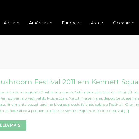
Africa
Américas
Europa
Asia
Oceania
ushroom Festival 2011 em Kennett Squa
os os anos, no segundo final de semana de Setembro, acontece em Kennett Sq
Pennsylvania o Festival do Mushroom. Na última semana, depois de quase 1 an
aso, finalmente postei aqui no blog dois posts falando sobre o Festival. O prim
es falando sobre a pequena cidade de Kennett Square e sobre o festival [...]
LEIA MAIS