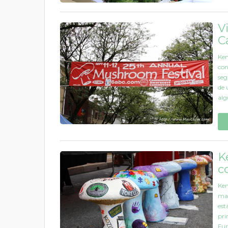
V
C
Ken
con
seg
de 
alg
K
c
Ken
mai
est
pri
Fun