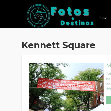
Início
Kennett Square
M
Tod
na 
atr
del