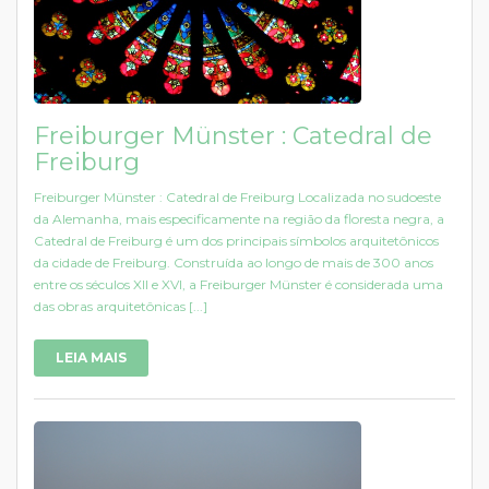
Freiburger Münster : Catedral de
Freiburg
Freiburger Münster : Catedral de Freiburg Localizada no sudoeste
da Alemanha, mais especificamente na região da floresta negra, a
Catedral de Freiburg é um dos principais símbolos arquitetônicos
da cidade de Freiburg. Construída ao longo de mais de 300 anos
entre os séculos XII e XVI, a Freiburger Münster é considerada uma
das obras arquitetônicas [...]
LEIA MAIS