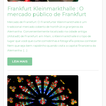
Frankfurt Kleinmarkthalle : O
mercado público de Frankfurt
Mercado de Frankfurt O Frankfurter Kleinmarkthalle é um
tradicional mercado coberto de hortifrúti e granjeiros da
Alemanha. Convenientemente localizado na cidade antiga
(Altstadt) de Frankfurt am Main, o Kleinmarkthalle é o tipo de
lugar que você que curte comidinhas e fotografia precisa conhecer.
Nem que seja bem rapidinho quando visita a capital financeira da
Alemanha. [...]
LEIA MAIS