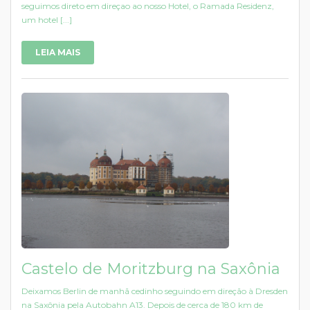
seguimos direto em direçao ao nosso Hotel, o Ramada Residenz,
um hotel [...]
LEIA MAIS
Castelo de Moritzburg na Saxônia
Deixamos Berlin de manhã cedinho seguindo em direção à Dresden
na Saxônia pela Autobahn A13. Depois de cerca de 180 km de