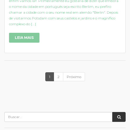
enfim vamos lá!! Primeiramente eu gostaria de dizer que embora
o nome da cidade em português seja escrito Berlim, eu prefiro
chamar a cidade com o seu nome real em alemão "Berlin". Depois
de visitarmos Potsdam com seus castelos e jardins e o magnífico
complexo do [...]
LEIA MAIS
1
2
Próximo