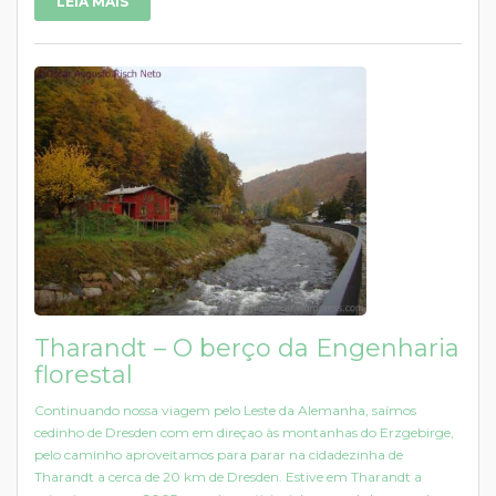
LEIA MAIS
Tharandt – O berço da Engenharia
florestal
Continuando nossa viagem pelo Leste da Alemanha, saímos
cedinho de Dresden com em direçao às montanhas do Erzgebirge,
pelo caminho aproveitamos para parar na cidadezinha de
Tharandt a cerca de 20 km de Dresden. Estive em Tharandt a