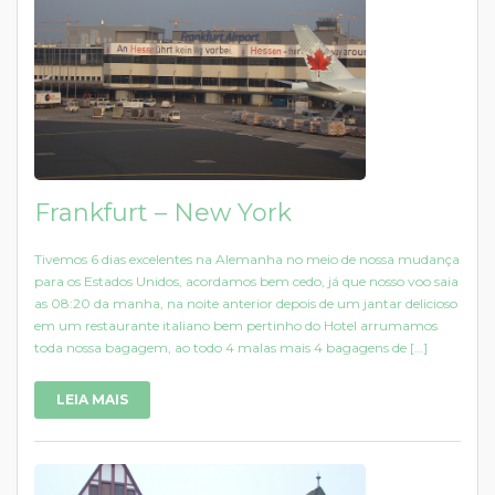
Frankfurt – New York
Tivemos 6 dias excelentes na Alemanha no meio de nossa mudança
para os Estados Unidos, acordamos bem cedo, já que nosso voo saia
as 08:20 da manha, na noite anterior depois de um jantar delicioso
em um restaurante italiano bem pertinho do Hotel arrumamos
toda nossa bagagem, ao todo 4 malas mais 4 bagagens de […]
LEIA MAIS