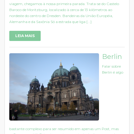
viagem, chegamos à nossa primeira parada. Trata-se do Castelo
Baroco de Moritzburg, localizado à cerca de 13 kilômetros ao
nordeste do centro de Dresden. Bandeiras da União Européia,
Alemanha e da Saxônia Só a estrada que liga [...]
LEIA MAIS
Berlin
Falar sobre
Berlin é algo
bastante complexo para ser resumido em apenas um Post, mas