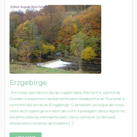
Erzgebirge
Em nosso penúltimo dia de viagem pela Alemanha, saímos de
Dresden e passamos rapidamente pela cidadezinha de Tharandt a
caminho das serras do Erzgebirge. O propósito principal de nossa
visita ao Erzgebirge era além de curtir a paisagem desta região no
extremo Leste da Alemanha bem como comprar os famosos
artesanatos natalinos de madeira [...]