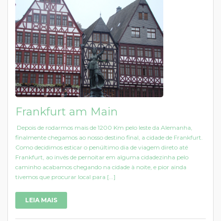
Frankfurt am Main
Depois de rodarmos mais de 1200 Km pelo leste da Alemanha,
finalmente chegamos ao nosso destino final, a cidade de Frankfurt.
Como decidimos esticar o penúltimo dia de viagem direto até
Frankfurt, ao invés de pernoitar em alguma cidadezinha pelo
caminho acabamos chegando na cidade à noite, e pior ainda
tivemos que procurar local para [...]
LEIA MAIS