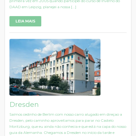
primeira vez em 2005 quando participei do curso de Inverno do
DAAD em Leipzig, planejei a nossa [...]
LEIA MAIS
Dresden
Saímos cedinho de Berlim com nosso carro alugado em direçao a
Dresden, pelo caminho aproveitamos para parar no Castelo
Moritzburg, que eu ainda não conhecia e que está na capa do nosso
guia da Alemanha. Chegamos a Dresden no início da tarde e