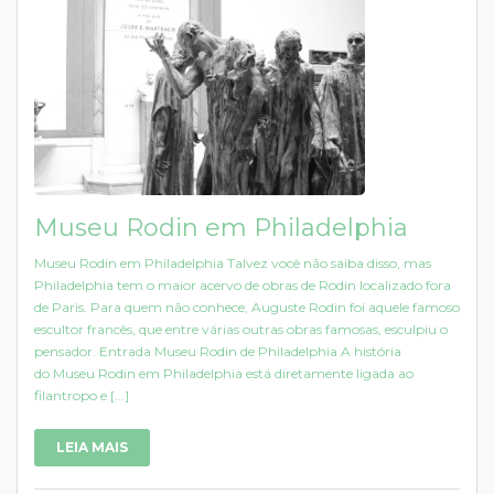
Museu Rodin em Philadelphia
Museu Rodin em Philadelphia Talvez você não saiba disso, mas
Philadelphia tem o maior acervo de obras de Rodin localizado fora
de Paris. Para quem não conhece, Auguste Rodin foi aquele famoso
escultor francês, que entre várias outras obras famosas, esculpiu o
pensador. Entrada Museu Rodin de Philadelphia A história
do Museu Rodin em Philadelphia está diretamente ligada ao
filantropo e [...]
LEIA MAIS