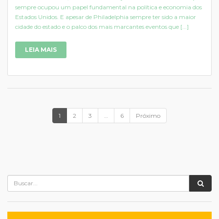
sempre ocupou um papel fundamental na política e economia dos
Estados Unidos. E apesar de Philadelphia sempre ter sido a maior
cidade do estado e o palco dos mais marcantes eventos que [...]
LEIA MAIS
1
2
3
…
6
Próximo