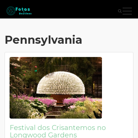
Pennsylvania
Festival dos Crisantemos no
Longwood Gardens