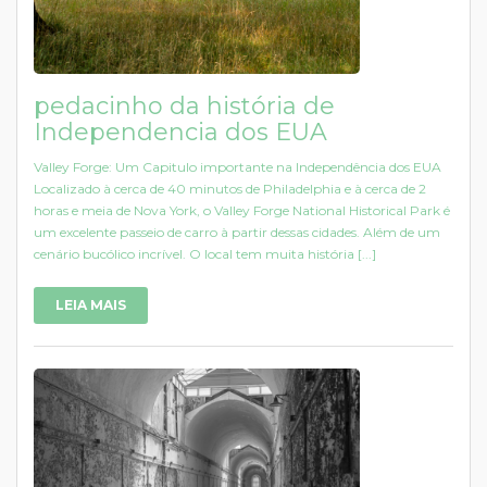
pedacinho da história de
Independencia dos EUA
Valley Forge: Um Capitulo importante na Independência dos EUA
Localizado à cerca de 40 minutos de Philadelphia e à cerca de 2
horas e meia de Nova York, o Valley Forge National Historical Park é
um excelente passeio de carro à partir dessas cidades. Além de um
cenário bucólico incrível. O local tem muita história [...]
LEIA MAIS