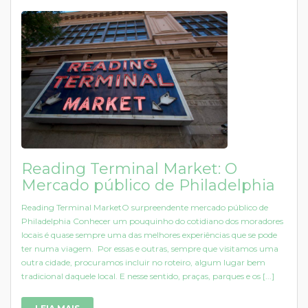
Reading Terminal Market: O
Mercado público de Philadelphia
Reading Terminal MarketO surpreendente mercado público de
Philadelphia Conhecer um pouquinho do cotidiano dos moradores
locais é quase sempre uma das melhores experiências que se pode
ter numa viagem. Por essas e outras, sempre que visitamos uma
outra cidade, procuramos incluir no roteiro, algum lugar bem
tradicional daquele local. E nesse sentido, praças, parques e os [...]