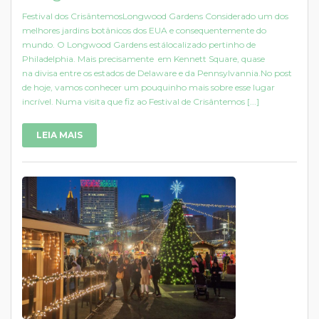
Festival dos CrisântemosLongwood Gardens Considerado um dos
melhores jardins botânicos dos EUA e consequentemente do
mundo. O Longwood Gardens estálocalizado pertinho de
Philadelphia. Mais precisamente em Kennett Square, quase
na divisa entre os estados de Delaware e da Pennsylvannia.No post
de hoje, vamos conhecer um pouquinho mais sobre esse lugar
incrível. Numa visita que fiz ao Festival de Crisântemos [...]
LEIA MAIS