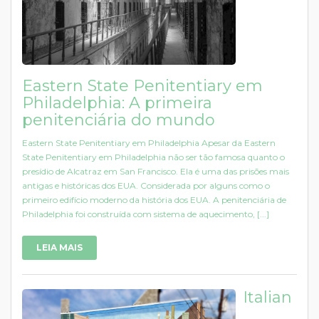
Eastern State Penitentiary em
Philadelphia: A primeira
penitenciária do mundo
Eastern State Penitentiary em Philadelphia Apesar da Eastern
State Penitentiary em Philadelphia não ser tão famosa quanto o
presídio de Alcatraz em San Francisco. Ela é uma das prisões mais
antigas e históricas dos EUA. Considerada por alguns como o
primeiro edifício moderno da história dos EUA. A penitenciária de
Philadelphia foi construída com sistema de aquecimento, [...]
LEIA MAIS
Italian