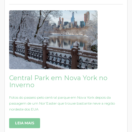
Central Park em Nova York no
Inverno
Fotos do passeio pelo central parque em Nova York depois da
passagem de um Nor’Easter que trouxe bastante neve a região
nordeste dos EUA
LEIA MAIS