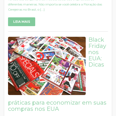
diferentes maneiras. Não importa se você celebra a Floração das
Cerejeiras no Brasil, o [...]
LEIA MAIS
Black
Friday
nos
EUA:
Dicas
práticas para economizar em suas
compras nos EUA