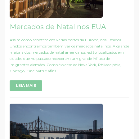
Mercados de Natal nos EUA
Assim como acontece em várias partes da Europa, nos Estados
Unidos encontramos também vários mercados natalinos. A grande
maioria dos mercados de natal americanos, estão localizados em
cidades que no passado receberam um grande influxo de
imigrantes alemães. Como é o caso de Nova York, Philadelphia,
Chicago, Cincinatti e afins.
LEIA MAIS