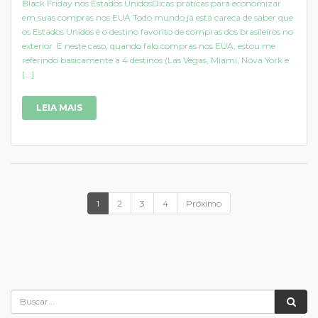
Black Friday nos Estados UnidosDicas práticas para economizar
em suas compras nos EUA Todo mundo já está careca de saber que
os Estados Unidos é o destino favorito de compras dos brasileiros no
exterior. E neste caso, quando falo compras nos EUA, estou me
referindo basicamente a 4 destinos (Las Vegas, Miami, Nova York e
[...]
LEIA MAIS
1
2
3
4
Próximo