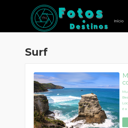
Início
Surf
M
c
Mur
Bea
Loc
é a