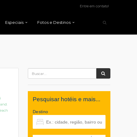
Entre em contato!
Especiais
Fotos e Destinos
i
Pesquisar hotéis e mais...
land.
Beach
Destino