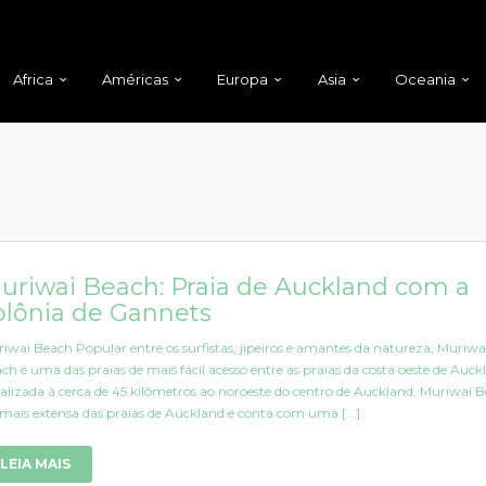
Africa
Américas
Europa
Asia
Oceania
uriwai Beach: Praia de Auckland com a
olônia de Gannets
iwai Beach Popular entre os surfistas, jipeiros e amantes da natureza, Muriwa
ch é uma das praias de mais fácil acesso entre as praias da costa oeste de Auck
alizada à cerca de 45 kilômetros ao noroeste do centro de Auckland, Muriwai 
 mais extensa das praias de Auckland e conta com uma [...]
LEIA MAIS