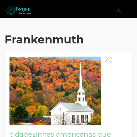
Frankenmuth
20
cidadezinhas americanas que