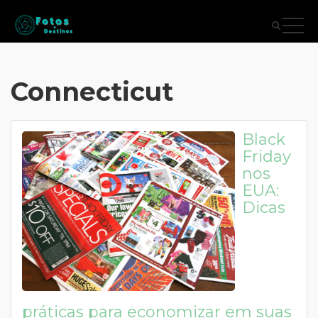
Connecticut
Black
Friday
nos
EUA:
Dicas
práticas para economizar em suas