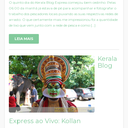
O quinto dia do Kerala Blog Express começou bem cedinho. Pelas
06:00 da manhã já estava de pé para acompanhar e fotografar o
trabalho dos pescadores locais puxando as suas respectivas redes de
arrasto. O que certamente mais me impressionou foi a quantidade
de lixo que vem junto com a rede de pesca e como […]
LEIA MAIS
Kerala
Blog
Express ao Vivo: Kollan