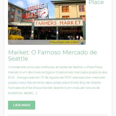
Place
Market: O Famoso Mercado de
Seattle
Considerado uma das melhores atrações de Seattle, o Pike Place
Market é um dos mais antigos e tradicionais mercados públicos dos
EUA. Inaugurado em 17 de Agosto de 1907, este peculiar mercado
público está literalmente debruçado sobre Eliott Bay de Seattle.
Fachada do Pike Place Market Seattle Com mais de 1 século de
existência, desde [...]
LEIA MAIS