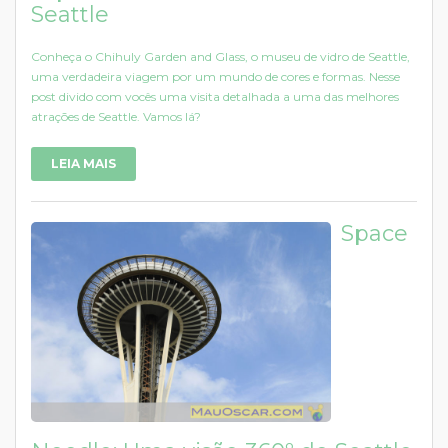
Seattle
Conheça o Chihuly Garden and Glass, o museu de vidro de Seattle,
uma verdadeira viagem por um mundo de cores e formas. Nesse
post divido com vocês uma visita detalhada a uma das melhores
atrações de Seattle. Vamos lá?
LEIA MAIS
Space