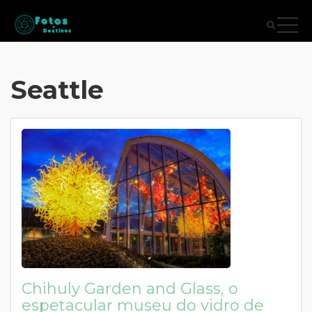
Seattle
Chihuly Garden and Glass, o
espetacular museu do vidro de