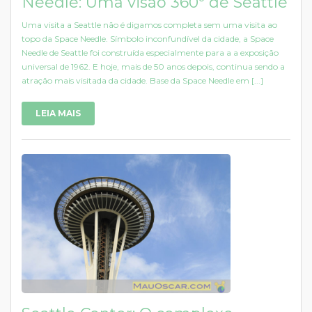
Needle: Uma visão 360º de Seattle
Uma visita a Seattle não é digamos completa sem uma visita ao
topo da Space Needle. Símbolo inconfundível da cidade, a Space
Needle de Seattle foi construída especialmente para a a exposição
universal de 1962. E hoje, mais de 50 anos depois, continua sendo a
atração mais visitada da cidade. Base da Space Needle em [...]
LEIA MAIS