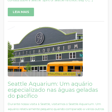
curiosos sobre a Seattle. Spirit of Seattle na Elliott Bay O [...]
LEIA MAIS
Seattle Aquarium: Um aquário
especializado nas águas geladas
do pacífico
Durante nossa visita à Seattle, visitamos o Seattle Aquarium. Um
aquário relativamente pequeno quando comparado a vários outros