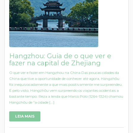
Hangzhou: Guia de o que ver e
fazer na capital de Zhejiang
O que ver e fazer em Hangzhou na China Das poucas cidades da
China que tive a oportunidade de conhecer até agora, Hángzhōu
foi inequivocadamente a que mais positivamente me surpreendeu.
E pelo visto, Hángzhōu vem surpreendo os viajantes ocidentais a
bastante tempo. Reza a lenda que Marco Polo (1264-1324) chamou
Hángzhōu de “a cidade [...]
LEIA MAIS