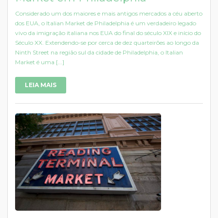
Considerado um dos maiores e mais antigos mercados a céu aberto
dos EUA, o Italian Market de Philadelphia é um verdadeiro legado
vivo da imigração italiana nos EUA do final do século XIX e início do
Século XX. Extendendo-se por cerca de dez quarteirões ao longo da
Ninth Street na região sul da cidade de Philadelphia, o Italian
Market é uma [...]
LEIA MAIS