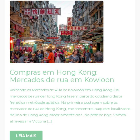
Compras em Hong Kong:
Mercados de rua em Kowloon
Visitando os Mercados de Rua de Kowloon em Hong Kong Os
mercados de rua de Hong Kong fazem parte do cotidiano desta
frenética metrópole asiática. Na primeira postagem sobre os
mercados de rua de Hong Kong, me concentrei naqueles localizados
na ilha de Hong Kong propriamente dita. No post de hoje, vamos
atravessar a Victoria [...]
LEIA MAIS