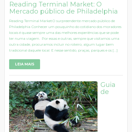
Reading Terminal Market: O
Mercado público de Philadelphia
Reading Terminal MarketO surpreendente mercado público de
Philadelphia Conhecer um pouquinho do cotidiano dos moradores
locais é quase sempre uma das melhores experiências que se pode
ter numa viagem. Por essas e outras, sempre que visitamos uma
outra cidade, procuramos incluir no roteiro, algum lugar bem
tradicional daquele local. E nesse sentido, praças, parques e os [...]
LEIA MAIS
Guia
de