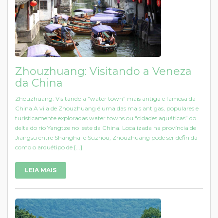
Zhouzhuang: Visitando a Veneza
da China
Zhouzhuang: Visitando a "water town" mais antiga e famosa da
China A vila de Zhouzhuang é uma das mais antigas, populares e
turisticamente exploradas water towns ou “cidades aquáticas” do
delta do rio Yangtze no leste da China. Localizada na província de
Jiangsu entre Shanghai e Suzhou, Zhouzhuang pode ser definida
como o arquétipo de [...]
LEIA MAIS