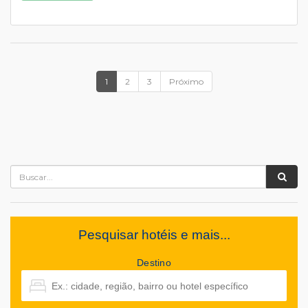
1
2
3
Próximo
Pesquisar hotéis e mais...
Destino