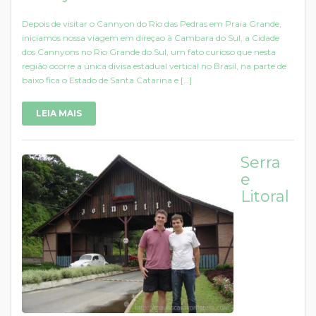
Depois de visitar o Cannyon do Rio das Pedras em Praia Grande,
iniciamos nossa viagem em direçao à Cambara do Sul, a Cidade
dos Cannyons no Rio Grande do Sul, um fato curioso que nesta
região ocorre a única divisa estadual vertical no Brasil, na parte de
baixo fica o Estado de Santa Catarina e […]
LEIA MAIS
Serra
e
Litoral