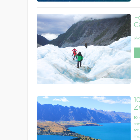
F
C
[/v
1
Z
10 
com
ser
mun