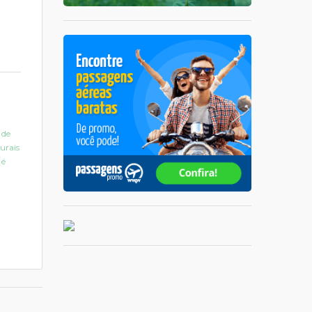
 de
urais
 é