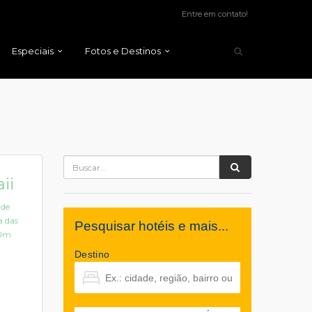
Entre em contato!
Especiais
Fotos e Destinos
ii
 de
a das
Pesquisar hotéis e mais...
 Um
Destino