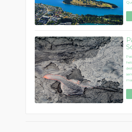
Que
P
S
Pas
hel
des
sem
mai