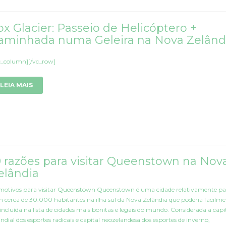
ox Glacier: Passeio de Helicóptero +
aminhada numa Geleira na Nova Zelând
c_column][/vc_row]
LEIA MAIS
0 razões para visitar Queenstown na Nov
elândia
motivos para visitar Queenstown Queenstown é uma cidade relativamente p
 cerca de 30.000 habitantes na ilha sul da Nova Zelândia que poderia facilm
 incluída na lista de cidades mais bonitas e legais do mundo. Considerada a capi
dial dos esportes radicais e capital neozelandesa dos esportes de inverno,