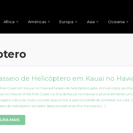
Africa
Américas
Europa
Asia
Oceania
ptero
asseio de Helicóptero em Kauai no Hawa
Pali Coast em Kauai no HawaiiPasseio de helicóptero pela incrível costa da ilha
ai no Hawaii A Nā Pali Coast na ilha de Kauai no Hawaii é provavelmente um
sagens naturais mais incríveis que já tive a oportunidade de conhecer na vida.
seio de helicóptero ao redor dessa exuberante ilha havaiana [...]
LEIA MAIS