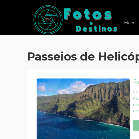
Início
Passeios de Helicó
P
Nā 
Kau
pai
pas