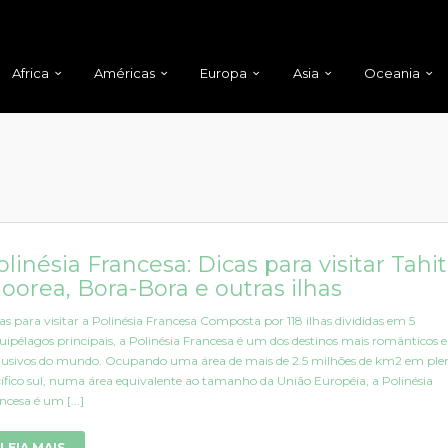
Africa
Américas
Europa
Asia
Oceania
olinésia Francesa: Dicas para visitar Tahiti
oorea, Bora-Bora e outras ilhas
as para visitar a Polinésia Francesa Composta por 118 ilhas divididas em 5
uipélagos principais, a Polinésia Francesa é um dos destinos mais românticos e
lusivos do mundo. Ocupando uma área de mais de 2.5 milhões de km2 em ple
ífico sul, numa área equivalente ao tamanho da União Européia, a Polinésia
ncesa é um [...]
LEIA MAIS