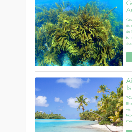
G
A
Goa
do 
de 
jun
dos 
A
I
?Co
Ilh
vis
lag
mai