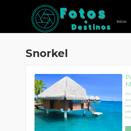
Início
Snorkel
P
M
Dic
arq
exc
pac
Fra