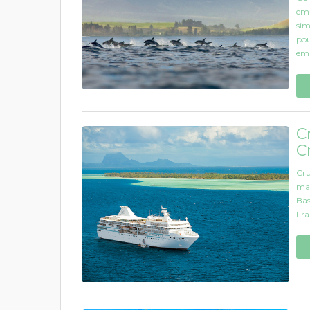
em 
sim
pou
em 
C
C
Cru
mai
Bas
Fra