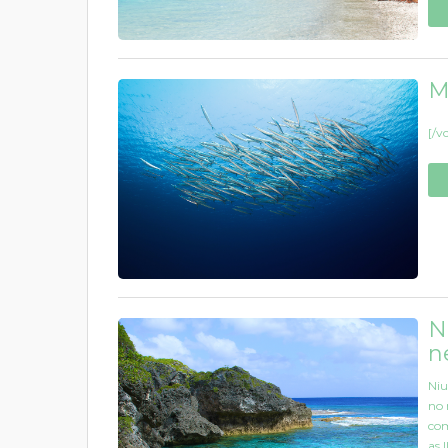
M
[/v
N
n
Niu
no 
com
as 