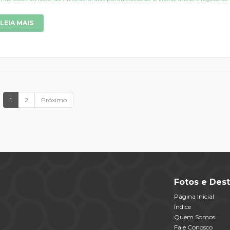
LEIA MAIS
1
2
Próximo
Fotos e Dest
Página Inicial
Índice
Quem Somos
Fale Conosco