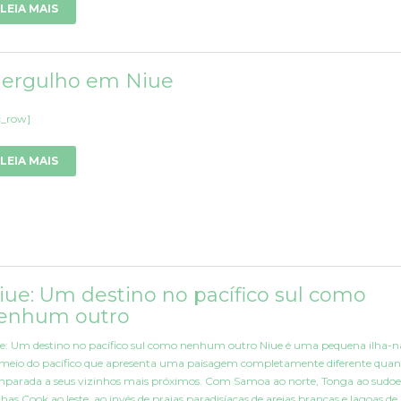
LEIA MAIS
ergulho em Niue
c_row]
LEIA MAIS
iue: Um destino no pacífico sul como
enhum outro
e: Um destino no pacífico sul como nenhum outro Niue é uma pequena ilha-
meio do pacífico que apresenta uma paisagem completamente diferente qua
parada a seus vizinhos mais próximos. Com Samoa ao norte, Tonga ao sudoe
Ilhas Cook ao leste, ao invés de praias paradisíacas de areias brancas e lagoas de [