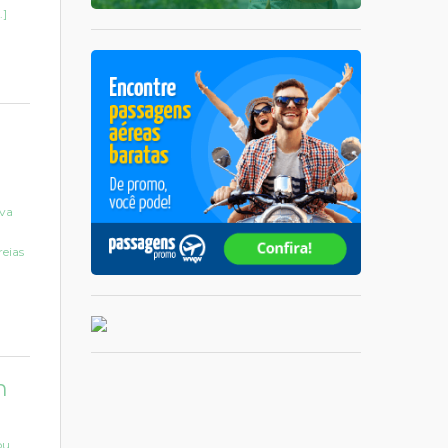
.]
ova
reias
m
ou