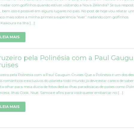
nadar com golfinhos quando estiver visitando a Nova Zelândia? Se sua respost
, bem isso é possível em alguns lugares no país. No post de hoje vou relatar u
co mais sobre a minha primeira experiência “ever” nadando com golfinhos
Kaikoura na Ilha [...]
LEIA MAIS
ruzeiro pela Polinésia com a Paul Gaugu
ruises
zeiro pela Polinésia com a Paul Gauguin Cruises Que a Polinésia é um dos des
s românticos e exclusivos do planeta todo mundo já deve estar careca de saber
ta olhar para meia dúzia de fotos destas ilhas paradisíacas de países como Poli
ncesa, Ilhas Cook, Niue, Samoa e afins para você querer embarcar no [...]
LEIA MAIS