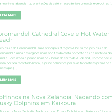
a marinha abundante, plantações de café, macadâmia e uma série de outras [..
LEIA MAIS
oromandel: Cathedral Cove e Hot Water
each
enínsula de CoromandelE suas principais atrações A belíssima península de
omandel é uma das regiões mais bonitas da costa noroeste da ilha norte da N
ândia. Localizada a pouco mais de 2 horas de carro de Auckland, Coromandel é
osa por seu recortado litoral, e principalmente por suas fantásticas praias de a
ncas que [...]
LEIA MAIS
olfinhos na Nova Zelândia: Nadando co
usky Dolphins em Kaikoura
finhos na Nova Zelândia: Nadando com Dusky Dolphins em Kaikoura Já pens