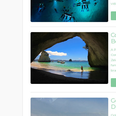
vid
C
B
A P
Cor
Zel
fam
bra
G
D
Gol