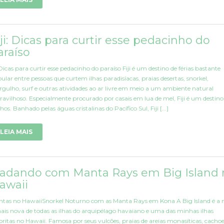
iji: Dicas para curtir esse pedacinho do
araíso
iDicas para curtir esse pedacinho do paraíso Fiji é um destino de férias bastante
ular entre pessoas que curtem ilhas paradisíacas, praias desertas, snorkel,
gulho, surf e outras atividades ao ar livre em meio a um ambiente natural
avilhoso. Especialmente procurado por casais em lua de mel, Fiji é um destino
hos. Banhado pelas águas cristalinas do Pacífico Sul, Fiji [...]
LEIA MAIS
adando com Manta Rays em Big Island 
awaii
tas no HawaiiSnorkel Noturno com as Manta Rays em Kona A Big Island é a 
ais nova de todas as ilhas do arquipélago havaiano e uma das minhas ilhas
oritas no Hawaii. Famosa por seus vulcões, praias de areias monasíticas, cachoe