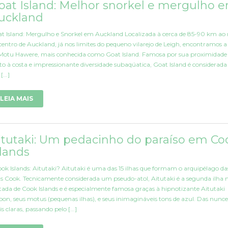
oat Island: Melhor snorkel e mergulho 
uckland
t Island: Mergulho e Snorkel em Auckland Localizada à cerca de 85-90 km ao 
centro de Auckland, já nos limites do pequeno vilarejo de Leigh, encontramos a 
Motu Hawere, mais conhecida como Goat Island. Famosa por sua proximidade
to à costa e impressionante diversidade subaqúatica, Goat Island é considerad
[...]
LEIA MAIS
itutaki: Um pedacinho do paraíso em Co
slands
ok Islands: Aitutaki? Aitutaki é uma das 15 ilhas que formam o arquipélago da
as Cook. Tecnicamente considerada um pseudo-atol, Aitutaki é a segunda ilha 
itada de Cook Islands e é especialmente famosa graças à hipnotizante Aitutaki
oon, seus motus (pequenas ilhas), e seus inimagináveis tons de azul. Das nunce
s claras, passando pelo [...]