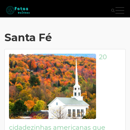
Santa Fé
20
cidadezinhas americanas que