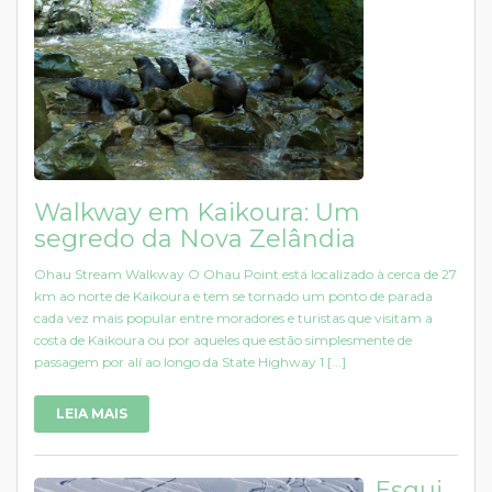
Walkway em Kaikoura: Um
segredo da Nova Zelândia
Ohau Stream Walkway O Ohau Point está localizado à cerca de 27
km ao norte de Kaikoura e tem se tornado um ponto de parada
cada vez mais popular entre moradores e turistas que visitam a
costa de Kaikoura ou por aqueles que estão simplesmente de
passagem por alí ao longo da State Highway 1 [...]
LEIA MAIS
Esqui