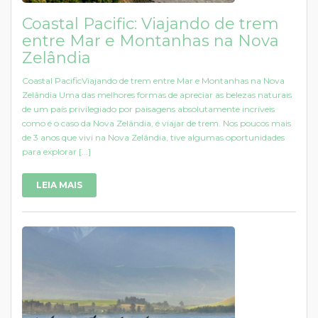
Coastal Pacific: Viajando de trem
entre Mar e Montanhas na Nova
Zelândia
Coastal PacificViajando de trem entre Mar e Montanhas na Nova
Zelândia Uma das melhores formas de apreciar as belezas naturais
de um país privilegiado por paisagens absolutamente incríveis
como é o caso da Nova Zelândia, é viajar de trem. Nos poucos mais
de 3 anos que vivi na Nova Zelândia, tive algumas oportunidades
para explorar [...]
LEIA MAIS