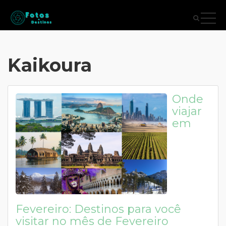
Kaikoura
Onde
viajar
em
Fevereiro: Destinos para você
visitar no mês de Fevereiro