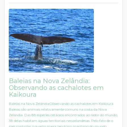
Baleias na Nova Zelândia:
Observando as cachalotes em
Kaikoura
Baleias na Nova ZelândiaObservando as cachalotes em Kaikoura
Baleias são animais relativamente comuns na costa da Nova
Zelândia. Das 88 espécies cetáceos encontrados ao redor do mundo,
38 delas habitam águas territoriais neozelandesas. Pelo fato de o
país controlar o quarto maior território marítimo do mundo,