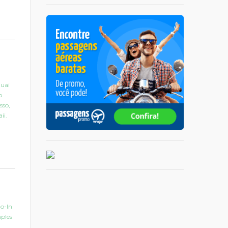
auai
o
sso,
ii.
o-In
mples