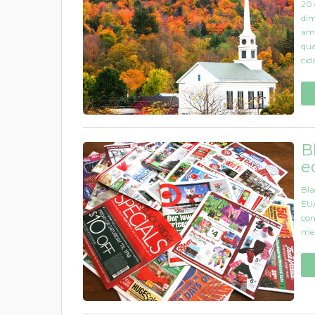
20 
dim
ame
qua
cid
B
e
Bla
EUA
com
me 