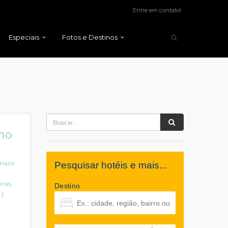
Entre em contato!
Especiais
Fotos e Destinos
no
maior
Pesquisar hotéis e mais...
iras,
Destino
.]