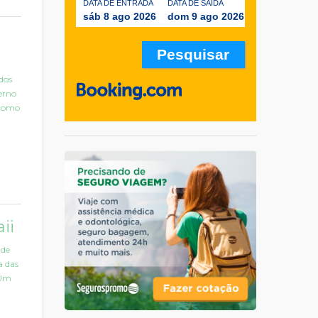
DATA DE ENTRADA
DATA DE SAÍDA
sáb 8 ago 2026
dom 9 ago 2026
dos
erno
 como
ii
 de
a das
 Um