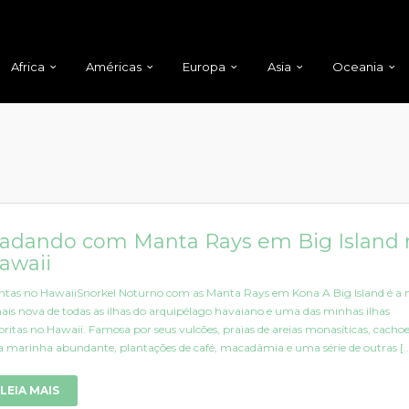
Africa
Américas
Europa
Asia
Oceania
adando com Manta Rays em Big Island 
awaii
tas no HawaiiSnorkel Noturno com as Manta Rays em Kona A Big Island é a 
ais nova de todas as ilhas do arquipélago havaiano e uma das minhas ilhas
oritas no Hawaii. Famosa por seus vulcões, praias de areias monasíticas, cachoe
a marinha abundante, plantações de café, macadâmia e uma série de outras [..
LEIA MAIS