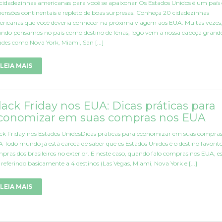
cidadezinhas americanas para você se apaixonar Os Estados Unidos é um paí
ensões continentais e repleto de boas surpresas. Conheça 20 cidadezinhas
ricanas que você deveria conhecer na próxima viagem aos EUA. Muitas vezes
ndo pensamos no país como destino de férias, logo vem a nossa cabeça grand
ades como Nova York, Miami, San [...]
LEIA MAIS
lack Friday nos EUA: Dicas práticas para
conomizar em suas compras nos EUA
ck Friday nos Estados UnidosDicas práticas para economizar em suas compras
 Todo mundo já está careca de saber que os Estados Unidos é o destino favorit
pras dos brasileiros no exterior. E neste caso, quando falo compras nos EUA, e
referindo basicamente a 4 destinos (Las Vegas, Miami, Nova York e [...]
LEIA MAIS