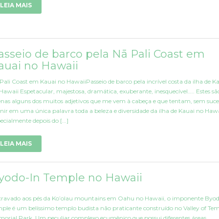
LEIA MAIS
asseio de barco pela Nā Pali Coast em
auai no Hawaii
Pali Coast em Kauai no HawaiiPasseio de barco pela incrível costa da ilha de K
Hawaii Espetacular, majestosa, dramática, exuberante, inesquecível….. Estes sã
nas alguns dos muitos adjetivos que me vem à cabeça e que tentam, sem suce
inir em uma única palavra toda a beleza e diversidade da ilha de Kauai no Hawa
ecialmente depois do [...]
LEIA MAIS
yodo-In Temple no Hawaii
ravado aos pés da Ko’olau mountains em Oahu no Hawaii, o imponente Byod
ple é um belíssimo templo budista não praticante construído no Valley of Te
orial Park. Um peculiar complexo ecumênico que possui diferentes áreas