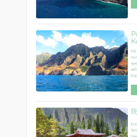
P
K
Nā 
no 
ape
def
Esp
B
Enc
Tem
Mem