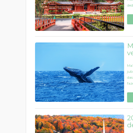
ded
M
v
Ma’
jub
das
faz
2
d