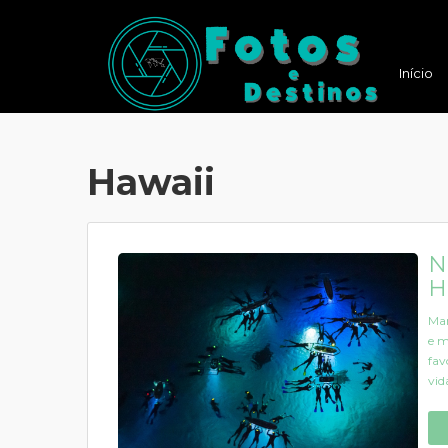
Início
Hawaii
N
H
Man
e m
fav
vid