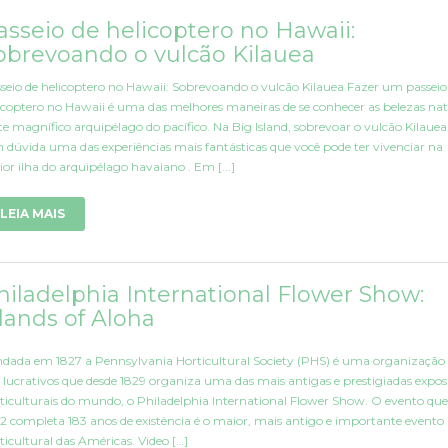
asseio de helicoptero no Hawaii:
obrevoando o vulcão Kilauea
seio de helicoptero no Hawaii: Sobrevoando o vulcão Kilauea Fazer um passeio
icoptero no Hawaii é uma das melhores maneiras de se conhecer as belezas nat
te magnífico arquipélago do pacífico. Na Big Island, sobrevoar o vulcão Kilauea
 dúvida uma das experiências mais fantásticas que você pode ter vivenciar na
or ilha do arquipélago havaiano . Em [...]
LEIA MAIS
hiladelphia International Flower Show:
slands of Aloha
dada em 1827 a Pennsylvania Horticultural Society (PHS) é uma organização
s lucrativos que desde 1829 organiza uma das mais antigas e prestigiadas expos
ticulturais do mundo, o Philadelphia International Flower Show. O evento qu
2 completa 183 anos de existência é o maior, mais antigo e importante evento
ticultural das Américas. Video […]