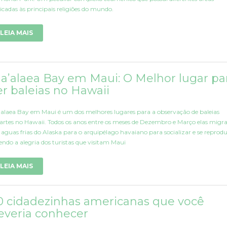
icadas às principais religiões do mundo.
LEIA MAIS
a’alaea Bay em Maui: O Melhor lugar pa
er baleias no Hawaii
alaea Bay em Maui é um dos melhores lugares para a observação de baleias
artes no Hawaii. Todos os anos entre os meses de Dezembro e Março elas mig
 aguas frias do Alaska para o arquipélago havaiano para socializar e se reprodu
endo a alegria dos turistas que visitam Maui
LEIA MAIS
0 cidadezinhas americanas que você
everia conhecer