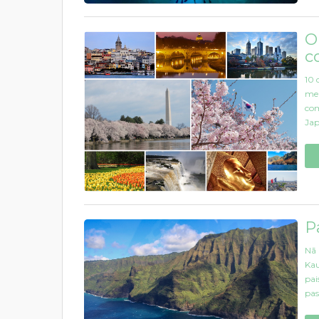
O
c
10 
mel
com
Jap
P
Nā 
Kau
pai
pas