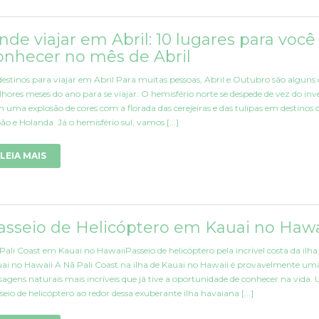
nde viajar em Abril: 10 lugares para você
onhecer no mês de Abril
destinos para viajar em Abril Para muitas pessoas, Abril e Outubro são alguns 
hores meses do ano para se viajar. O hemisfério norte se despede de vez do inv
 uma explosão de cores com a florada das cerejeiras e das tulipas em destinos
ão e Holanda. Já o hemisfério sul, vamos [...]
LEIA MAIS
asseio de Helicóptero em Kauai no Hawa
Pali Coast em Kauai no HawaiiPasseio de helicóptero pela incrível costa da ilha
ai no Hawaii A Nā Pali Coast na ilha de Kauai no Hawaii é provavelmente um
sagens naturais mais incríveis que já tive a oportunidade de conhecer na vida.
seio de helicóptero ao redor dessa exuberante ilha havaiana [...]