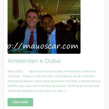
Amsterdan e Dubai
Maio 2007 Vejam as Fotos de Dubai, Amsterdam e Serra da
Graciosa Chegou o Mês de Maio, no feriado do dia do trabalho,
resolvemos descer a serra da graciosa ate morretes, o tempo estava
perfeito, céu azul, clima ameno de outono. No Final de Semana de
12 de Maio descemos mais uma vez ate […]
LEIA MAIS