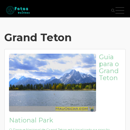
Grand Teton
Guia
para o
Grand
Teton
National Park
O Parque Nacional de Grand Teton está localizado na porção