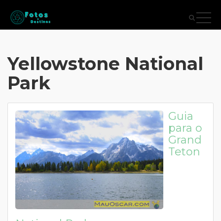
Yellowstone National
Park
Guia
para o
Grand
Teton