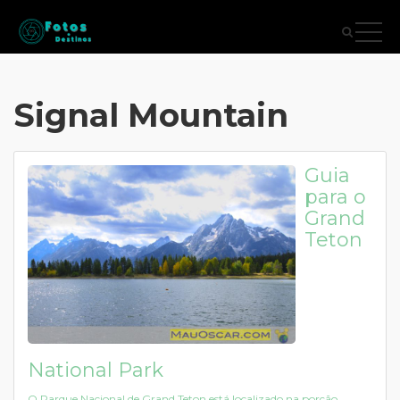
Signal Mountain
Guia
para o
Grand
Teton
National Park
O Parque Nacional de Grand Teton está localizado na porção