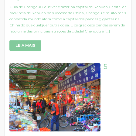
Guia de ChengduO que ver e fazer na capital de Sichuan Capital da
província de Sichuan no sudoeste da China, Chengdu é muito mais
conhecida mundo afora como a capital dos pandas gigantes na
China do que qualquer outra coisa. E os graciosos pandas serem de
fato uma das principais atrações da cidade! Chengdu é [...]
LEIA MAIS
5