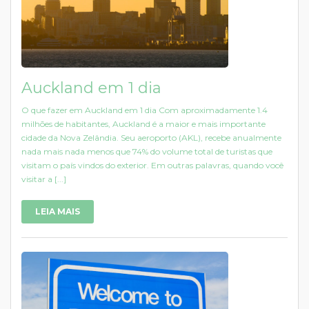
Auckland em 1 dia
O que fazer em Auckland em 1 dia Com aproximadamente 1.4
milhões de habitantes, Auckland é a maior e mais importante
cidade da Nova Zelândia. Seu aeroporto (AKL), recebe anualmente
nada mais nada menos que 74% do volume total de turistas que
visitam o país vindos do exterior. Em outras palavras, quando você
visitar a [...]
LEIA MAIS