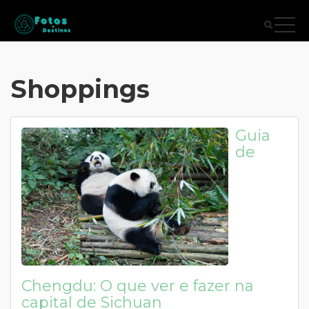
Shoppings
Guia
de
Chengdu: O que ver e fazer na
capital de Sichuan