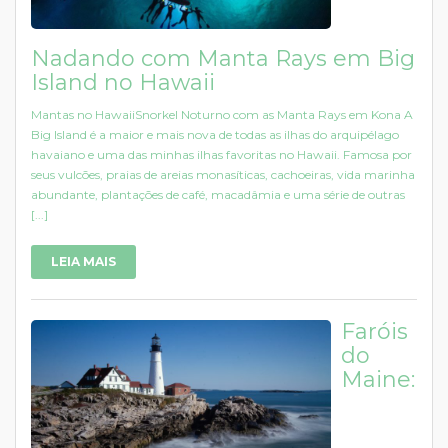
Nadando com Manta Rays em Big
Island no Hawaii
Mantas no HawaiiSnorkel Noturno com as Manta Rays em Kona A
Big Island é a maior e mais nova de todas as ilhas do arquipélago
havaiano e uma das minhas ilhas favoritas no Hawaii. Famosa por
seus vulcões, praias de areias monasíticas, cachoeiras, vida marinha
abundante, plantações de café, macadâmia e uma série de outras
[...]
LEIA MAIS
Faróis
do
Maine: