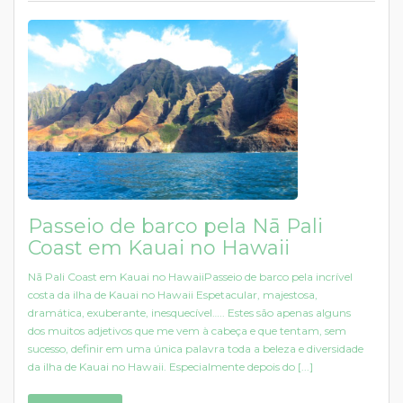
Passeio de barco pela Nā Pali
Coast em Kauai no Hawaii
Nā Pali Coast em Kauai no HawaiiPasseio de barco pela incrível
costa da ilha de Kauai no Hawaii Espetacular, majestosa,
dramática, exuberante, inesquecível….. Estes são apenas alguns
dos muitos adjetivos que me vem à cabeça e que tentam, sem
sucesso, definir em uma única palavra toda a beleza e diversidade
da ilha de Kauai no Hawaii. Especialmente depois do [...]