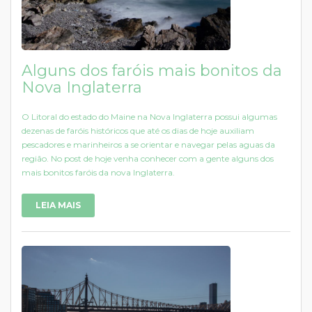
Alguns dos faróis mais bonitos da
Nova Inglaterra
O Litoral do estado do Maine na Nova Inglaterra possui algumas
dezenas de faróis históricos que até os dias de hoje auxiliam
pescadores e marinheiros a se orientar e navegar pelas aguas da
região. No post de hoje venha conhecer com a gente alguns dos
mais bonitos faróis da nova Inglaterra.
LEIA MAIS