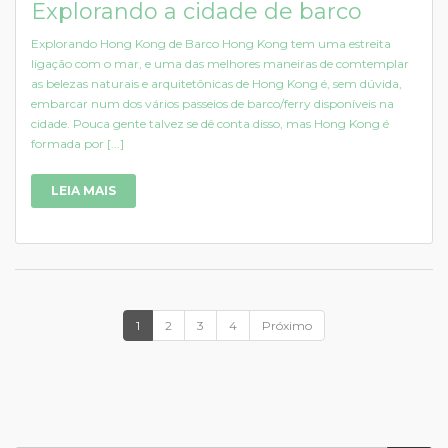
Explorando a cidade de barco
Explorando Hong Kong de Barco Hong Kong tem uma estreita
ligação com o mar, e uma das melhores maneiras de comtemplar
as belezas naturais e arquitetônicas de Hong Kong é, sem dúvida,
embarcar num dos vários passeios de barco/ferry disponíveis na
cidade. Pouca gente talvez se dê conta disso, mas Hong Kong é
formada por [...]
LEIA MAIS
1
2
3
4
Próximo