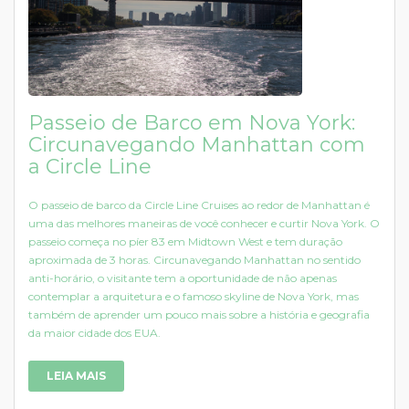
Passeio de Barco em Nova York:
Circunavegando Manhattan com
a Circle Line
O passeio de barco da Circle Line Cruises ao redor de Manhattan é
uma das melhores maneiras de você conhecer e curtir Nova York. O
passeio começa no píer 83 em Midtown West e tem duração
aproximada de 3 horas. Circunavegando Manhattan no sentido
anti-horário, o visitante tem a oportunidade de não apenas
contemplar a arquitetura e o famoso skyline de Nova York, mas
também de aprender um pouco mais sobre a história e geografia
da maior cidade dos EUA.
LEIA MAIS