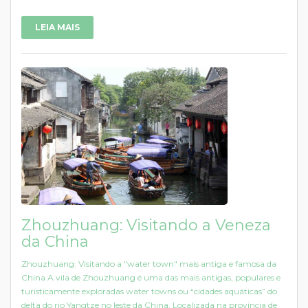
LEIA MAIS
Zhouzhuang: Visitando a Veneza
da China
Zhouzhuang: Visitando a "water town" mais antiga e famosa da
China A vila de Zhouzhuang é uma das mais antigas, populares e
turisticamente exploradas water towns ou “cidades aquáticas” do
delta do rio Yangtze no leste da China. Localizada na província de