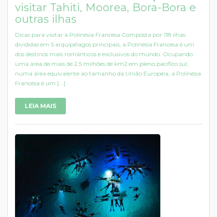
visitar Tahiti, Moorea, Bora-Bora e
outras ilhas
Dicas para visitar a Polinésia Francesa Composta por 118 ilhas
divididas em 5 arquipélagos principais, a Polinésia Francesa é um
dos destinos mais românticos e exclusivos do mundo. Ocupando
uma área de mais de 2.5 milhões de km2 em pleno pacífico sul,
numa área equivalente ao tamanho da União Européia, a Polinésia
Francesa é um [...]
LEIA MAIS