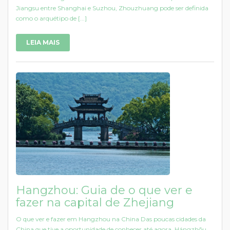
Jiangsu entre Shanghai e Suzhou, Zhouzhuang pode ser definida
como o arquétipo de [...]
LEIA MAIS
Hangzhou: Guia de o que ver e
fazer na capital de Zhejiang
O que ver e fazer em Hangzhou na China Das poucas cidades da
China que tive a oportunidade de conhecer até agora, Hángzhōu