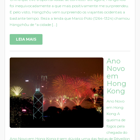
foi inequivocadamente a que mais positivamente me surpreendeu.
E pelo visto, Hángzhōu vem surpreendo os viajantes ocidentais a
bastante tempo. Reza a lenda que Marco Polo (1264-1324) chamou
Hángzhōu de “a cidade [...]
LEIA MAIS
Ano
Novo
em
Hong
Kong
Ano Novo
em Hong
Kong A
queima de
fogos pela
chegada do
Ano Novo em Hong Kong é sem dúvida uma das festas de Réveillon