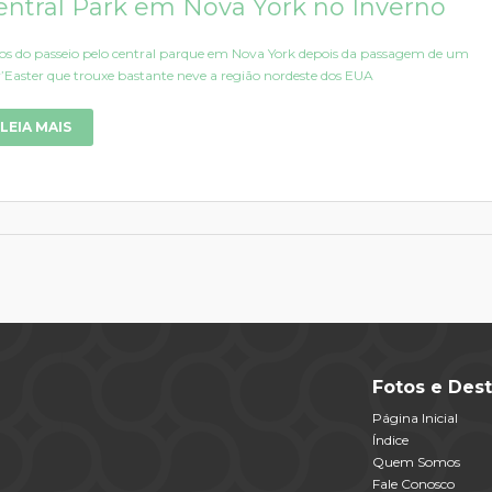
entral Park em Nova York no Inverno
os do passeio pelo central parque em Nova York depois da passagem de um
’Easter que trouxe bastante neve a região nordeste dos EUA
LEIA MAIS
Fotos e Dest
Página Inicial
Índice
Quem Somos
Fale Conosco