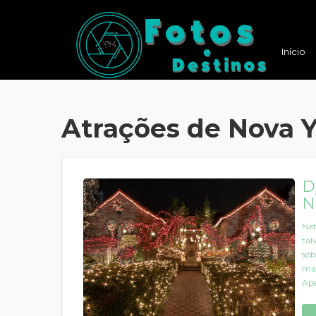
Início
Atrações de Nova 
D
N
Nat
tal
sob
mat
Apes