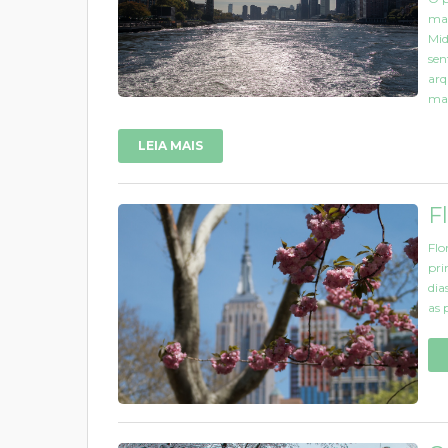
man
Mid
sen
arq
mai
LEIA MAIS
F
Flo
pri
dia
as 