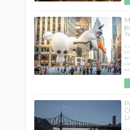
M
p
Y
A M
o i
de 
e a
ame
P
C
L
O p