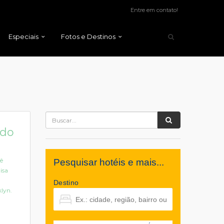
Entre em contato!
Especiais
Fotos e Destinos
 do
ê
Pesquisar hotéis e mais...
isa
Destino
klyn.