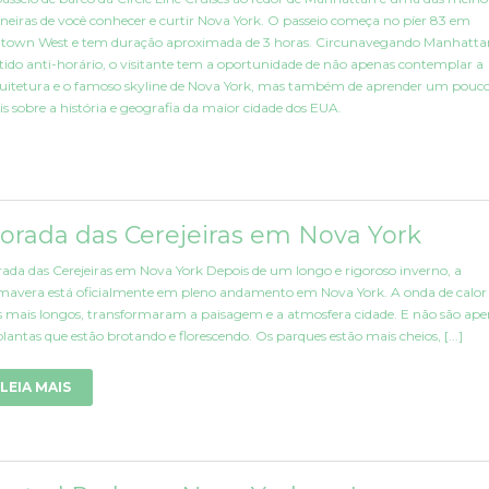
eiras de você conhecer e curtir Nova York. O passeio começa no píer 83 em
town West e tem duração aproximada de 3 horas. Circunavegando Manhatta
tido anti-horário, o visitante tem a oportunidade de não apenas contemplar a
uitetura e o famoso skyline de Nova York, mas também de aprender um pouc
s sobre a história e geografia da maior cidade dos EUA.
lorada das Cerejeiras em Nova York
rada das Cerejeiras em Nova York Depois de um longo e rigoroso inverno, a
mavera está oficialmente em pleno andamento em Nova York. A onda de calor 
s mais longos, transformaram a paisagem e a atmosfera cidade. E não são ape
plantas que estão brotando e florescendo. Os parques estão mais cheios, [...]
LEIA MAIS