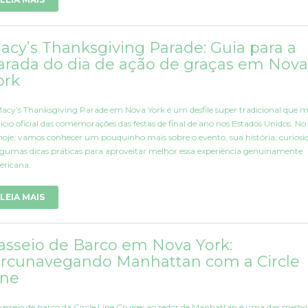
acy’s Thanksgiving Parade: Guia para a
arada do dia de ação de graças em Nova
ork
acy’s Thanksgiving Parade em Nova York é um desfile super tradicional que 
nício oficial das comemorações das festas de final de ano nos Estados Unidos. No
hoje, vamos conhecer um pouquinho mais sobre o evento, sua história, curiosi
lgumas dicas práticas para aproveitar melhor essa experiência genuinamente
ricana.
LEIA MAIS
asseio de Barco em Nova York:
ircunavegando Manhattan com a Circle
ine
asseio de barco da Circle Line Cruises ao redor de Manhattan é uma das melho