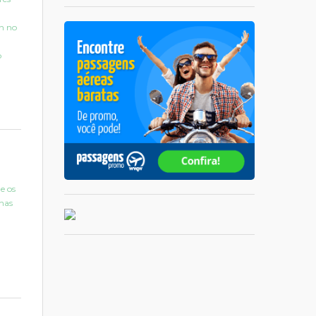
n no
o
e os
nas