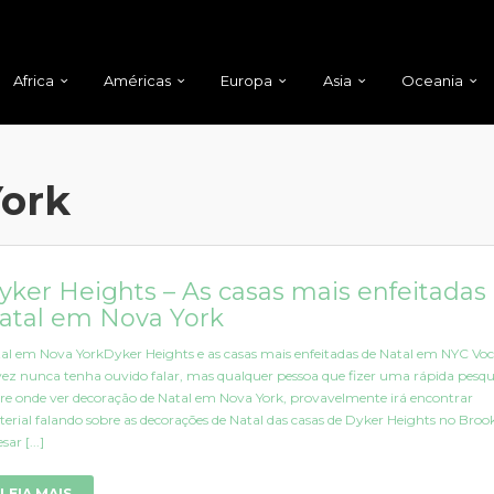
Africa
Américas
Europa
Asia
Oceania
York
yker Heights – As casas mais enfeitadas
atal em Nova York
al em Nova YorkDyker Heights e as casas mais enfeitadas de Natal em NYC Voc
vez nunca tenha ouvido falar, mas qualquer pessoa que fizer uma rápida pesqu
re onde ver decoração de Natal em Nova York, provavelmente irá encontrar
erial falando sobre as decorações de Natal das casas de Dyker Heights no Broo
ar [...]
LEIA MAIS