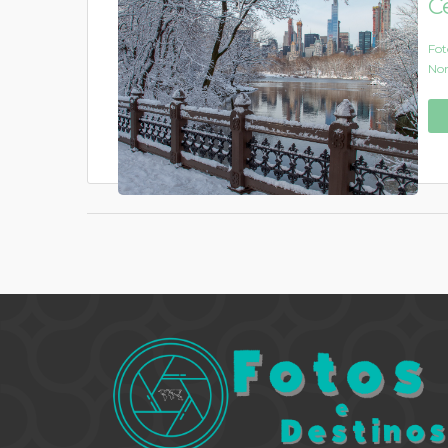
C
Fot
Nor