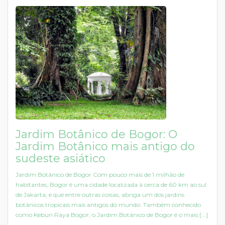
Jardim Botânico de Bogor: O
Jardim Botânico mais antigo do
sudeste asiático
Jardim Botânico de Bogor Com pouco mais de 1 milhão de
habitantes, Bogor é uma cidade localizada à cerca de 60 km ao sul
de Jakarta, e que entre outras coisas, abriga um dos jardins
botânicos tropicais mais antigos do mundo. Também conhecido
como Kebun Raya Bogor, o Jardim Botânico de Bogor é o mais [...]