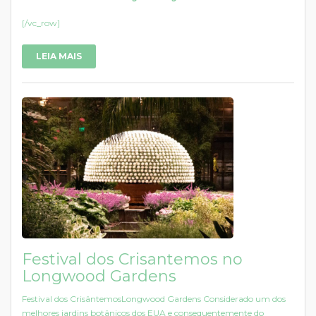
[/vc_row]
LEIA MAIS
Festival dos Crisantemos no
Longwood Gardens
Festival dos CrisântemosLongwood Gardens Considerado um dos
melhores jardins botânicos dos EUA e consequentemente do