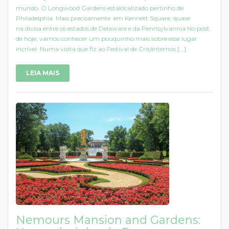
mundo. O Longwood Gardens estálocalizado pertinho de
Philadelphia. Mais precisamente em Kennett Square, quase
na divisa entre os estados de Delaware e da Pennsylvannia.No post
de hoje, vamos conhecer um pouquinho mais sobre esse lugar
incrível. Numa visita que fiz ao Festival de Crisântemos [...]
LEIA MAIS
Nemours Mansion and Gardens: