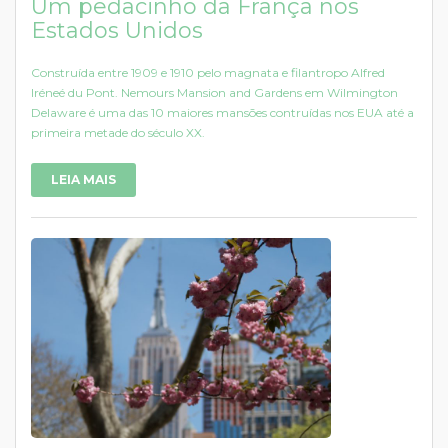
Um pedacinho da França nos
Estados Unidos
Construída entre 1909 e 1910 pelo magnata e filantropo Alfred
Iréneé du Pont. Nemours Mansion and Gardens em Wilmington
Delaware é uma das 10 maiores mansões contruídas nos EUA até a
primeira metade do século XX.
LEIA MAIS