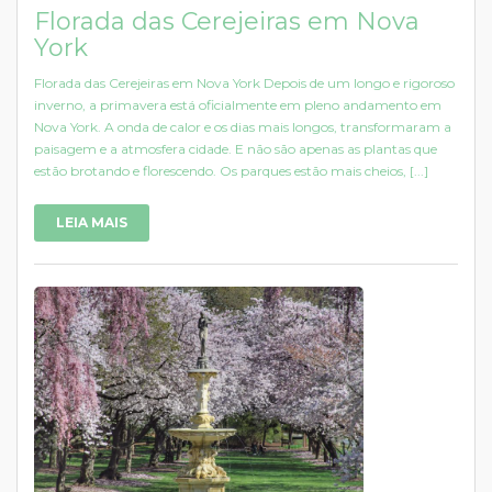
Florada das Cerejeiras em Nova
York
Florada das Cerejeiras em Nova York Depois de um longo e rigoroso
inverno, a primavera está oficialmente em pleno andamento em
Nova York. A onda de calor e os dias mais longos, transformaram a
paisagem e a atmosfera cidade. E não são apenas as plantas que
estão brotando e florescendo. Os parques estão mais cheios, [...]
LEIA MAIS