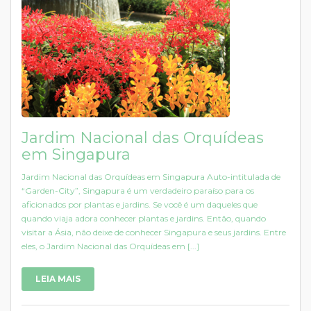
Jardim Nacional das Orquídeas
em Singapura
Jardim Nacional das Orquídeas em Singapura Auto-intitulada de
“Garden-City”, Singapura é um verdadeiro paraíso para os
aficionados por plantas e jardins. Se você é um daqueles que
quando viaja adora conhecer plantas e jardins. Então, quando
visitar a Ásia, não deixe de conhecer Singapura e seus jardins. Entre
eles, o Jardim Nacional das Orquídeas em [...]
LEIA MAIS