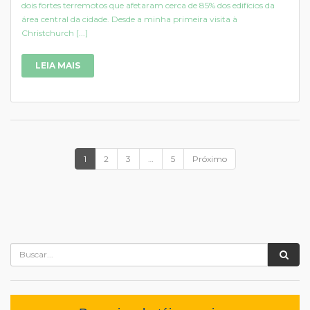
dois fortes terremotos que afetaram cerca de 85% dos edifícios da
área central da cidade. Desde a minha primeira visita à
Christchurch [...]
LEIA MAIS
1
2
3
…
5
Próximo