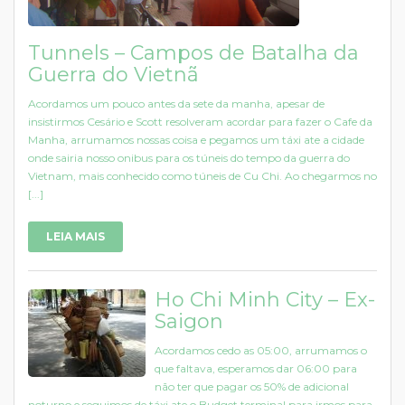
Tunnels – Campos de Batalha da
Guerra do Vietnã
Acordamos um pouco antes da sete da manha, apesar de
insistirmos Cesário e Scott resolveram acordar para fazer o Cafe da
Manha, arrumamos nossas coisa e pegamos um táxi ate a cidade
onde sairia nosso onibus para os túneis do tempo da guerra do
Vietnam, mais conhecido como túneis de Cu Chi. Ao chegarmos no
[...]
LEIA MAIS
Ho Chi Minh City – Ex-
Saigon
Acordamos cedo as 05:00, arrumamos o
que faltava, esperamos dar 06:00 para
não ter que pagar os 50% de adicional
noturno e seguimos de táxi ate o Budget terminal para irmos para