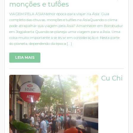
monções e tufões
VIAGEM PELA ÁSIAMelhor época para viajar na Ásia: Guia
completo das chuvas, monções e tufões na ÁsiaQuando o clima
pode atrapalhar sua viagem pela Ásia? Amanhecer em Borobudur
em Jogjakarta Quando se planeja uma viagem para a Àsia. Uma
coisa muito importante a se levar em consideração é: Nesta parte
do planeta, dependendo da época [...]
LEIA MAIS
Cu Chi