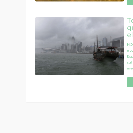
T
q
e
HO
e t
Esp
sul
eve