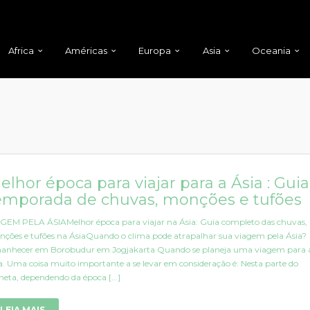
Africa
Américas
Europa
Asia
Oceania
elhor época para viajar para a Ásia : Guia
emporada de chuvas, monções e tufões
GEM PELA ÁSIAMelhor época para viajar na Ásia: Guia completo das chuvas,
ções e tufões na ÁsiaQuando o clima pode atrapalhar sua viagem pela Ásia?
nhecer em Borobudur em Jogjakarta Quando se planeja uma viagem para 
a. Uma coisa muito importante a se levar em consideração é: Nesta parte do
neta, dependendo da época [...]
LEIA MAIS