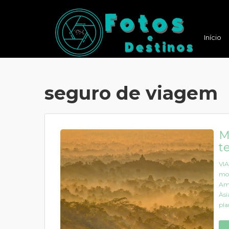
Início
seguro de viagem
M
t
VIA
mon
Ama
Àsi
pla