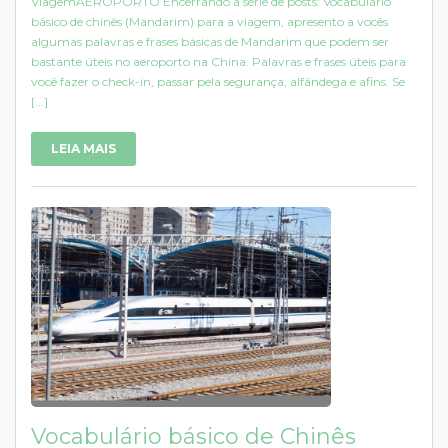
ViagemAEROPORTO Encerrando a série de posts: Vocabulário
básico de chinês (Mandarim) para a viagem, apresento a vocês
algumas palavras e frases básicas de Mandarim que podem ser
bastante úteis no aeroporto na China. Palavras e frases úteis para
você fazer o check-in, passar pela segurança, alfândega e afins. Se
[...]
LEIA MAIS
Vocabulário básico de Chinês