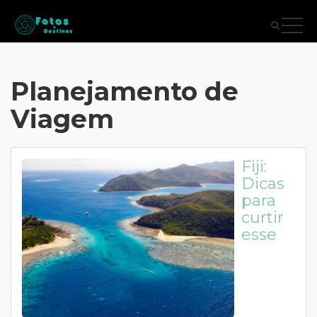
Planejamento de
Viagem
Fiji:
Dicas
para
curtir
esse