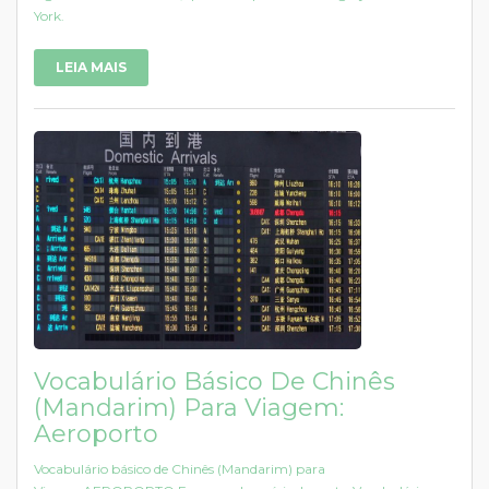
York.
LEIA MAIS
Vocabulário Básico De Chinês
(Mandarim) Para Viagem:
Aeroporto
Vocabulário básico de Chinês (Mandarim) para