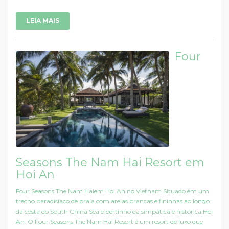
LEIA MAIS
Four
Seasons The Nam Hai Resort em
Hoi An
Four Seasons The Nam Haiem Hoi An no Vietnam Situado em um
trecho paradisíaco de praia com areias brancas e fininhas ao longo
da costa do South China Sea e pertinho da simpática e histórica Hoi
An. O Four Seasons The Nam Hai Resort é um resort de luxo que