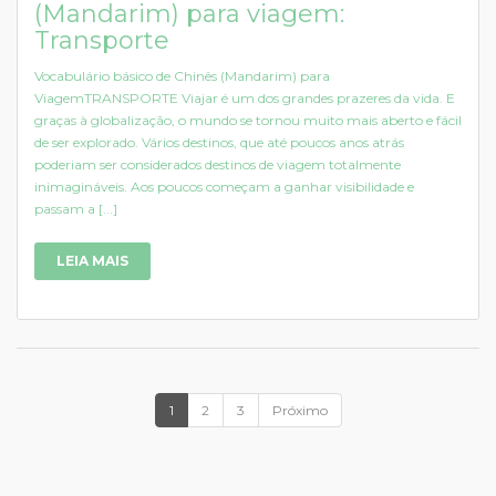
(Mandarim) para viagem:
Transporte
Vocabulário básico de Chinês (Mandarim) para
ViagemTRANSPORTE Viajar é um dos grandes prazeres da vida. E
graças à globalização, o mundo se tornou muito mais aberto e fácil
de ser explorado. Vários destinos, que até poucos anos atrás
poderiam ser considerados destinos de viagem totalmente
inimagináveis. Aos poucos começam a ganhar visibilidade e
passam a [...]
LEIA MAIS
1
2
3
Próximo