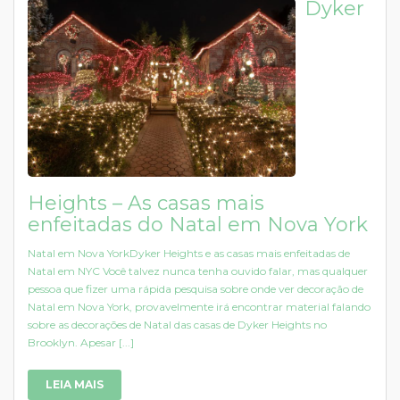
Dyker
Heights – As casas mais
enfeitadas do Natal em Nova York
Natal em Nova YorkDyker Heights e as casas mais enfeitadas de
Natal em NYC Você talvez nunca tenha ouvido falar, mas qualquer
pessoa que fizer uma rápida pesquisa sobre onde ver decoração de
Natal em Nova York, provavelmente irá encontrar material falando
sobre as decorações de Natal das casas de Dyker Heights no
Brooklyn. Apesar [...]
LEIA MAIS