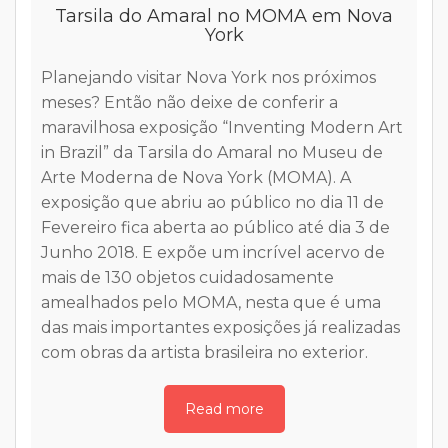
Tarsila do Amaral no MOMA em Nova
York
s
Planejando visitar Nova York nos próximos
meses? Então não deixe de conferir a
n
maravilhosa exposição “Inventing Modern Art
d
in Brazil” da Tarsila do Amaral no Museu de
Arte Moderna de Nova York (MOMA). A
o
N
exposição que abriu ao público no dia 11 de
Fevereiro fica aberta ao público até dia 3 de
lo
Junho 2018. E expõe um incrível acervo de
s,
mais de 130 objetos cuidadosamente
amealhados pelo MOMA, nesta que é uma
das mais importantes exposições já realizadas
com obras da artista brasileira no exterior.
Read more