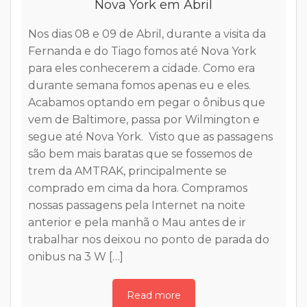
Nova York em Abril
Nos dias 08 e 09 de Abril, durante a visita da
C
Fernanda e do Tiago fomos até Nova York
N
e
para eles conhecerem a cidade. Como era
c
durante semana fomos apenas eu e eles.
I
o
Acabamos optando em pegar o ônibus que
q
vem de Baltimore, passa por Wilmington e
q
segue até Nova York. Visto que as passagens
l
são bem mais baratas que se fossemos de
p
trem da AMTRAK, principalmente se
P
comprado em cima da hora. Compramos
e
nossas passagens pela Internet na noite
c
anterior e pela manhã o Mau antes de ir
p
trabalhar nos deixou no ponto de parada do
p
onibus na 3 W […]
a
D
Read more