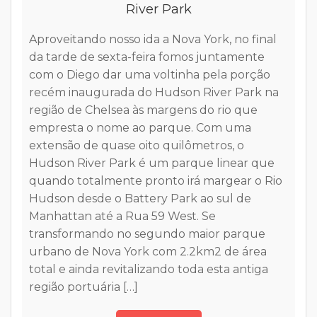
River Park
Aproveitando nosso ida a Nova York, no final
da tarde de sexta-feira fomos juntamente
o
com o Diego dar uma voltinha pela porção
recém inaugurada do Hudson River Park na
k
O
região de Chelsea às margens do rio que
s
r
empresta o nome ao parque. Com uma
m
extensão de quase oito quilômetros, o
Y
Hudson River Park é um parque linear que
r
M
quando totalmente pronto irá margear o Rio
e
3
Hudson desde o Battery Park ao sul de
s
Manhattan até a Rua 59 West. Se
o
transformando no segundo maior parque
a
urbano de Nova York com 2.2km2 de área
m
total e ainda revitalizando toda esta antiga
s
região portuária […]
d