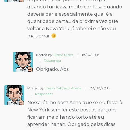
quando fui ficava muito confusa quando
deveria dar e especialmente qual é a
quantidade certa… da próxima vez que
voltar à Nova York já saberei e não vou
mais errar
Posted by
Oscar Risch
|
18/10/2018
|
Responder
Obrigado. Abs
Posted by
Diego Cabraitz Arena
|
28/08/2018
|
Responder
Nossa, ótimo post! Acho que se eu fosse à
New York sem ler este post os garçons
ficariam me olhando torto até eu
aprender hahah. Obrigado pelas dicas