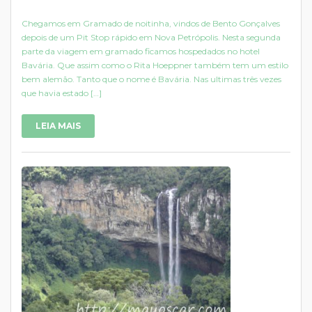
Chegamos em Gramado de noitinha, vindos de Bento Gonçalves
depois de um Pit Stop rápido em Nova Petrópolis. Nesta segunda
parte da viagem em gramado ficamos hospedados no hotel
Bavária. Que assim como o Rita Hoeppner também tem um estilo
bem alemão. Tanto que o nome é Bavária. Nas ultimas três vezes
que havia estado […]
LEIA MAIS