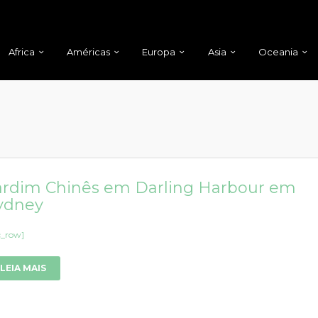
Africa
Américas
Europa
Asia
Oceania
ardim Chinês em Darling Harbour em
ydney
c_row]
LEIA MAIS