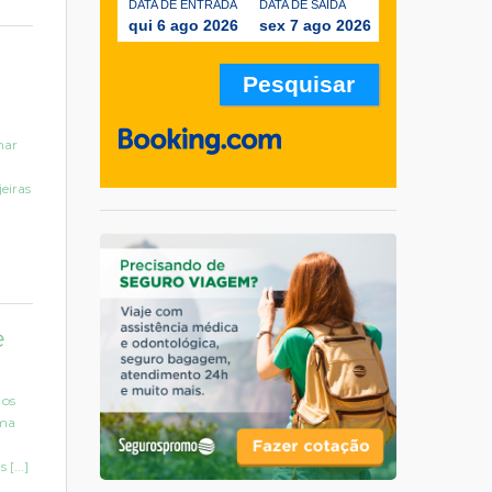
DATA DE ENTRADA
DATA DE SAÍDA
qui 6 ago 2026
sex 7 ago 2026
mar
eiras
e
 os
ima
[...]