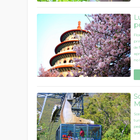
L
p
Flo
pri
de 
apr
no B
S
M
Sce
tur
ped
que