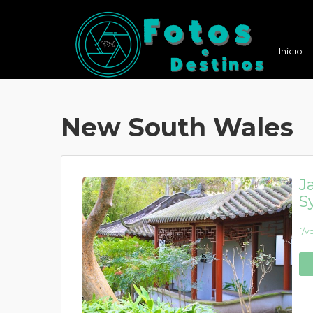
Início
New South Wales
J
S
[/v