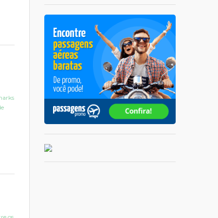
marks
de
re os