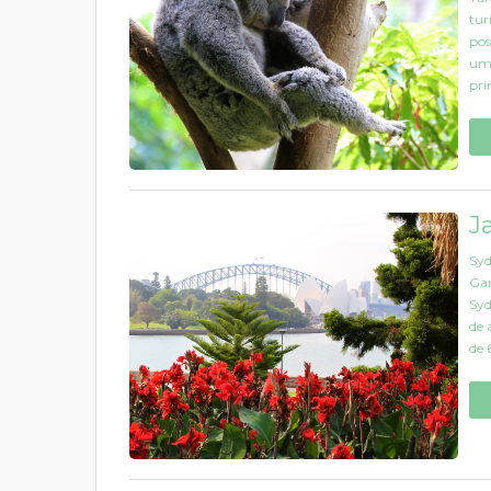
tur
pos
uma
prin
J
Syd
Gar
Syd
de 
de 