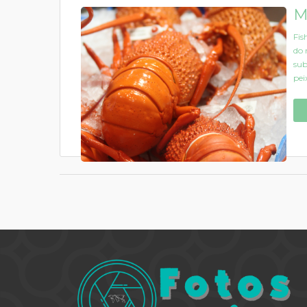
M
Fis
do 
sub
pei