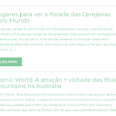
ugares para ver a florada das Cerejeiras
elo Mundo
rada das Cerejeiras pelo Mundo Um dos espetáculos naturais mais bonitos da
mavera, a Florada das Cerejeiras nos presenteia todos os anos com verdadeiro 
flores e cores. Mundo afora, a florada das cerejeiras é conhecida, celebrada e
eciada de diferentes maneiras. Não importa se você celebra a Floração das Cerej
rasil, o [...]
LEIA MAIS
cenic World: A atração + visitada das Blu
ountains na Austrália
nic World - Blue Mountains Provavelmente o bate e volta mais popular dentre
istas que visitam Sydney, a região do Blue Mountains National Park é uma ót
ida para aqueles que curtem atividades ao ar livre e contato com natureza e
rem conhecer algo perto de Sydney sem ter que viajar grandes distâncias. Todas 