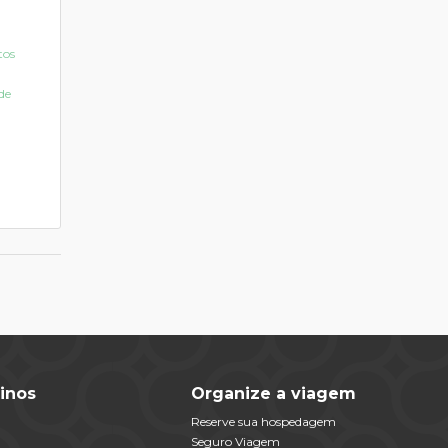
tos
de
inos
Organize a viagem
Reserve sua hospedagem
Seguro Viagem