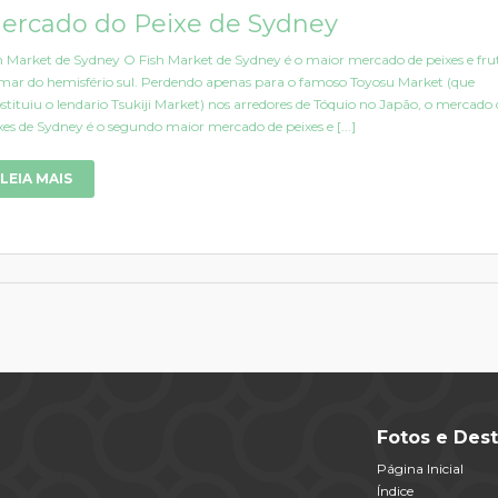
ercado do Peixe de Sydney
h Market de Sydney O Fish Market de Sydney é o maior mercado de peixes e fru
mar do hemisfério sul. Perdendo apenas para o famoso Toyosu Market (que
stituiu o lendario Tsukiji Market) nos arredores de Tóquio no Japão, o mercado 
xes de Sydney é o segundo maior mercado de peixes e [...]
LEIA MAIS
Fotos e Dest
Página Inicial
Índice