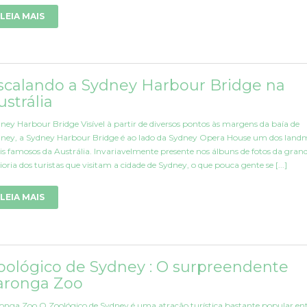
LEIA MAIS
scalando a Sydney Harbour Bridge na
ustrália
ney Harbour Bridge Visível à partir de diversos pontos às margens da baía de
ney, a Sydney Harbour Bridge é ao lado da Sydney Opera House um dos land
s famosos da Austrália. Invariavelmente presente nos álbuns de fotos da gran
oria dos turistas que visitam a cidade de Sydney, o que pouca gente se [...]
LEIA MAIS
oológico de Sydney : O surpreendente
aronga Zoo
onga Zoo O Zoológico de Sydney é uma atração turística bastante popular ent