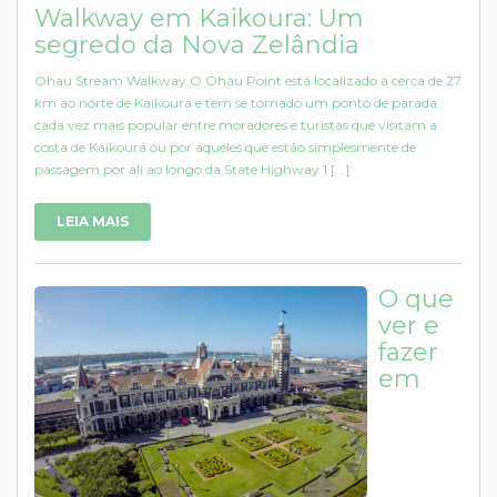
Walkway em Kaikoura: Um
segredo da Nova Zelândia
Ohau Stream Walkway O Ohau Point está localizado à cerca de 27
km ao norte de Kaikoura e tem se tornado um ponto de parada
cada vez mais popular entre moradores e turistas que visitam a
costa de Kaikoura ou por aqueles que estão simplesmente de
passagem por alí ao longo da State Highway 1 [...]
LEIA MAIS
O que
ver e
fazer
em