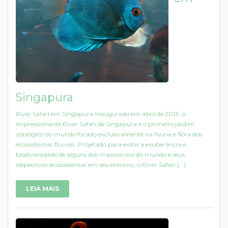
Singapura
River Safari em Singapura Inaugurado em abril de 2013, o
impressionante River Safari de Singapura é o primeiro jardim
zoológico do mundo focado exclusivamente na fauna e flora dos
ecossistemas fluviais. Projetado para exibir a exuberância e
biodiversidade de alguns dos maiores rios do mundo e seus
respectivos ecossistemas em seu entorno, o River Safari [...]
LEIA MAIS