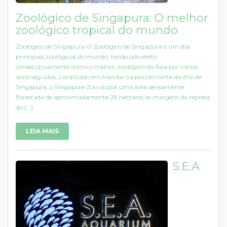
Zoológico de Singapura: O melhor
zoológico tropical do mundo
Zoológico de Singapura O Zoológico de Singapura é um dos
principais zoológicos do mundo, tendo sido eleito
consecutivamente como o melhor zoológico da Ásia por vários
anos seguidos. Localizado em Mandai na porção norte da ilha de
Singapura, o Singapore Zoo ocupa uma área densamente
florestada de aproximadamente 28 hectares às margens da represa
do [...]
LEIA MAIS
S.E.A