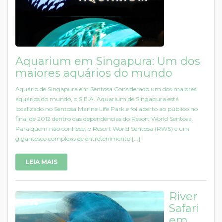
Aquarium em Singapura: Um dos
maiores aquários do mundo
Aquário de Singapura em Sentosa Considerado um dos maiores
aquários do mundo, o S.E.A. Aquarium de Singapura está
localizado no Sentosa Marine Life Park e foi aberto ao público no
final de 2012 dentro das dependências do Resort World Sentosa.
Para quem não conhece, o Resort World Sentosa (RWS) é um
gigantesco complexo de entretenimento [...]
LEIA MAIS
River
Safari
em