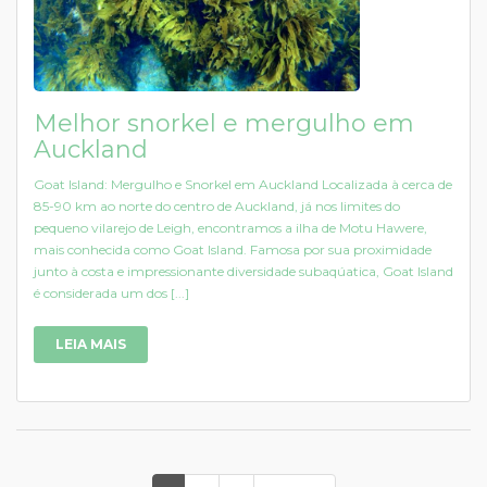
Melhor snorkel e mergulho em
Auckland
Goat Island: Mergulho e Snorkel em Auckland Localizada à cerca de
85-90 km ao norte do centro de Auckland, já nos limites do
pequeno vilarejo de Leigh, encontramos a ilha de Motu Hawere,
mais conhecida como Goat Island. Famosa por sua proximidade
junto à costa e impressionante diversidade subaqúatica, Goat Island
é considerada um dos [...]
LEIA MAIS