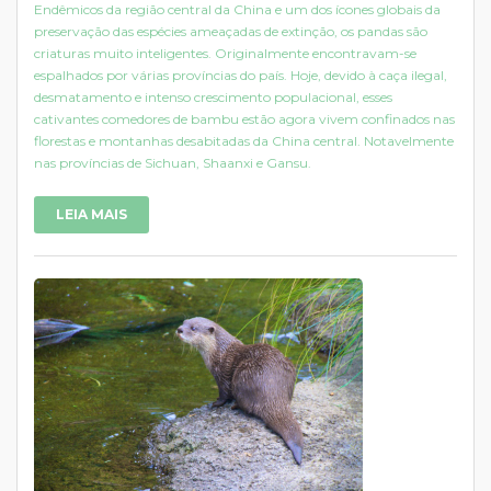
Endêmicos da região central da China e um dos ícones globais da
preservação das espécies ameaçadas de extinção, os pandas são
criaturas muito inteligentes. Originalmente encontravam-se
espalhados por várias províncias do país. Hoje, devido à caça ilegal,
desmatamento e intenso crescimento populacional, esses
cativantes comedores de bambu estão agora vivem confinados nas
florestas e montanhas desabitadas da China central. Notavelmente
nas províncias de Sichuan, Shaanxi e Gansu.
LEIA MAIS