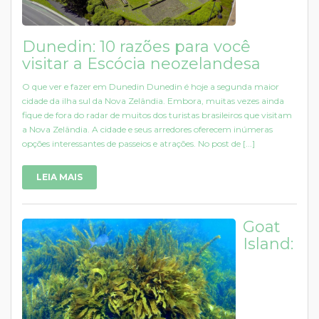
Dunedin: 10 razões para você
visitar a Escócia neozelandesa
O que ver e fazer em Dunedin Dunedin é hoje a segunda maior
cidade da ilha sul da Nova Zelândia. Embora, muitas vezes ainda
fique de fora do radar de muitos dos turistas brasileiros que visitam
a Nova Zelândia. A cidade e seus arredores oferecem inúmeras
opções interessantes de passeios e atrações. No post de [...]
LEIA MAIS
Goat
Island: