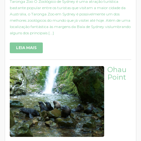
Taronga Zoo O Zoológico de Sydney é uma atração turística
bastante popular entre os turistas que visitam a maior cidade da
Austrália, o Taronga Zoo em Sydney é possivelmente um dos
melhores zoológicos do mundo que já visitei até hoje. Além de uma
localização fantástica às margens da Baía de Sydney vislumbrando
alguns dos principais [...]
LEIA MAIS
Ohau
Point