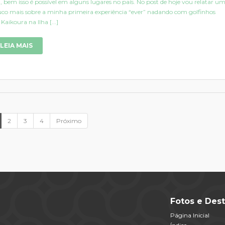
, bem isso é possível em alguns lugares no país. No post de hoje vou relatar u
co mais sobre a minha primeira experiência “ever” nadando com golfinhos
Kaikoura na Ilha [...]
LEIA MAIS
2
3
4
Próximo
Fotos e Dest
Página Inicial