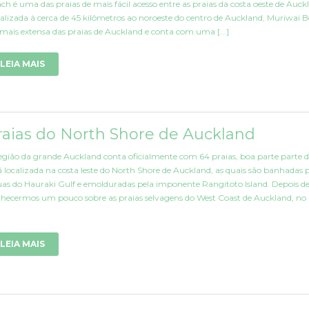
ch é uma das praias de mais fácil acesso entre as praias da costa oeste de Auck
alizada à cerca de 45 kilômetros ao noroeste do centro de Auckland, Muriwai 
 mais extensa das praias de Auckland e conta com uma [...]
LEIA MAIS
raias do North Shore de Auckland
egião da grande Auckland conta oficialmente com 64 praias, boa parte parte d
á localizada na costa leste do North Shore de Auckland, as quais são banhadas 
as do Hauraki Gulf e emolduradas pela imponente Rangitoto Island. Depois d
hecermos um pouco sobre as praias selvagens do West Coast de Auckland, no 
LEIA MAIS