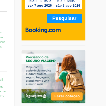
DATA DE ENTRADA
DATA DE SAÍDA
sex 7 ago 2026
sáb 8 ago 2026
lo
ra
emos
as
ii
 de
a das
 Um