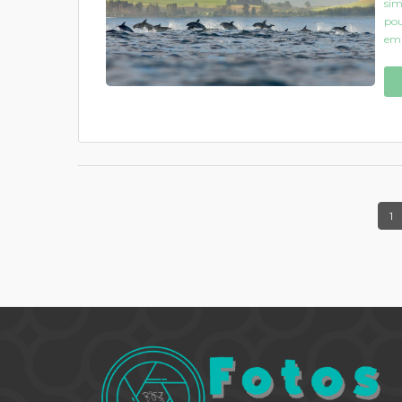
sim
pou
em 
1