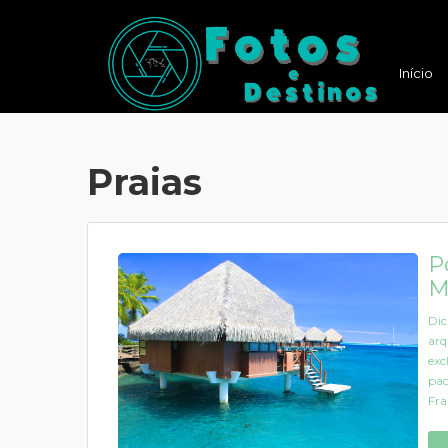
Início
Praias
P
M
Dic
arq
exc
pac
Fra