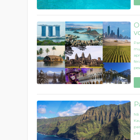
O
v
Par
mun
apr
fér
pes
P
Nā 
Kau
pai
pas