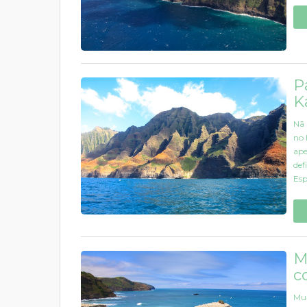
P
K
Nā 
no 
ape
def
Esp
M
c
Mur