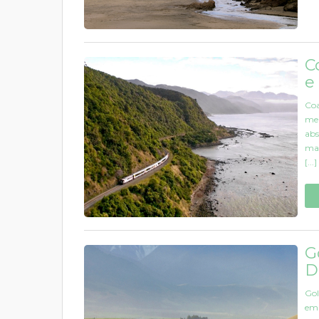
C
e
Coa
mel
abs
mai
[...]
G
D
Gol
em 