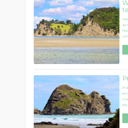
W
t
Wai
ao 
Nor
uma
P
Pra
em 
mai
ela