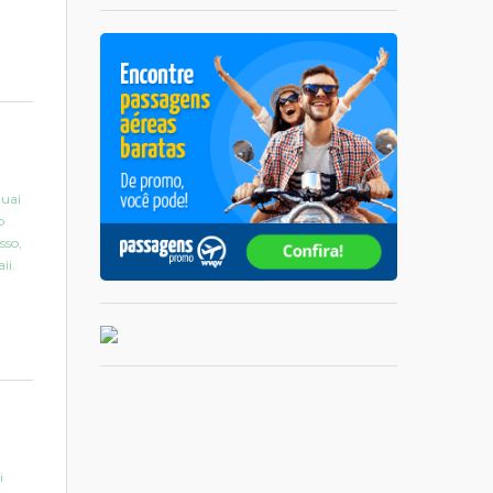
auai
o
sso,
ii.
i