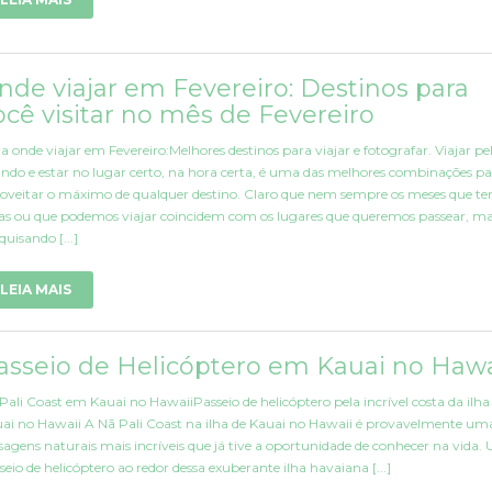
nde viajar em Fevereiro: Destinos para
ocê visitar no mês de Fevereiro
a onde viajar em Fevereiro:Melhores destinos para viajar e fotografar. Viajar pe
do e estar no lugar certo, na hora certa, é uma das melhores combinações pa
oveitar o máximo de qualquer destino. Claro que nem sempre os meses que t
ias ou que podemos viajar coincidem com os lugares que queremos passear, m
quisando [...]
LEIA MAIS
asseio de Helicóptero em Kauai no Hawa
Pali Coast em Kauai no HawaiiPasseio de helicóptero pela incrível costa da ilha
ai no Hawaii A Nā Pali Coast na ilha de Kauai no Hawaii é provavelmente um
sagens naturais mais incríveis que já tive a oportunidade de conhecer na vida.
seio de helicóptero ao redor dessa exuberante ilha havaiana [...]