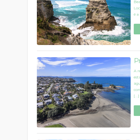
Bea
Loc
é a
P
A r
est
águ
con
[...]