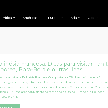
Africa
Américas
Europa
Asia
Oceania
olinésia Francesa: Dicas para visitar Tahiti
oorea, Bora-Bora e outras ilhas
as para visitar a Polinésia Francesa Composta por 118 ilhas divididas em 5
uipélagos principais, a Polinésia Francesa é um dos destinos mais românticos e
lusivos do mundo. Ocupando uma área de mais de 2.5 milhões de km2 em ple
ífico sul, numa área equivalente ao tamanho da União Européia, a Polinésia
ncesa é um [...]
LEIA MAIS