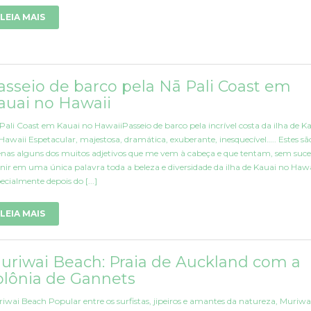
LEIA MAIS
asseio de barco pela Nā Pali Coast em
auai no Hawaii
Pali Coast em Kauai no HawaiiPasseio de barco pela incrível costa da ilha de K
Hawaii Espetacular, majestosa, dramática, exuberante, inesquecível….. Estes sã
nas alguns dos muitos adjetivos que me vem à cabeça e que tentam, sem suce
inir em uma única palavra toda a beleza e diversidade da ilha de Kauai no Hawa
ecialmente depois do [...]
LEIA MAIS
uriwai Beach: Praia de Auckland com a
olônia de Gannets
iwai Beach Popular entre os surfistas, jipeiros e amantes da natureza, Muriwa