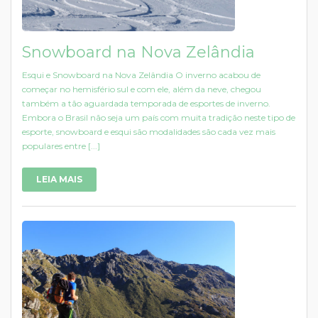
Snowboard na Nova Zelândia
Esqui e Snowboard na Nova Zelândia O inverno acabou de
começar no hemisfério sul e com ele, além da neve, chegou
também a tão aguardada temporada de esportes de inverno.
Embora o Brasil não seja um país com muita tradição neste tipo de
esporte, snowboard e esqui são modalidades são cada vez mais
populares entre [...]
LEIA MAIS