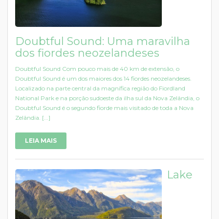
Doubtful Sound: Uma maravilha
dos fiordes neozelandeses
Doubtful Sound Com pouco mais de 40 km de extensão, o
Doubtful Sound é um dos maiores dos 14 fiordes neozelandeses.
Localizado na parte central da magnífica região do Fiordland
National Park e na porção sudoeste da ilha sul da Nova Zelândia, o
Doubtful Sound é o segundo fiorde mais visitado de toda a Nova
Zelândia. [...]
LEIA MAIS
Lake