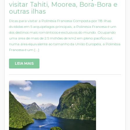
visitar Tahiti, Moorea, Bora-Bora e
outras ilhas
Dicas para visitar a Polinésia Francesa Composta por 118 ilhas
divididas em 5 arquipélagos principais, a Polinésia Francesa é um
dos destinos mais românticos e exclusivos do mundo. Ocupando
uma área de mais de 2.5 milhões de km2 em pleno pacífico sul,
numa área equivalente ao tamanho da União Européia, a Polinésia
Francesa é um [...]
LEIA MAIS