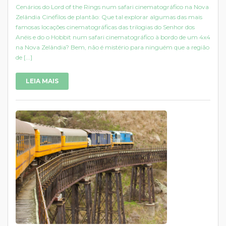
Cenários do Lord of the Rings num safari cinematográfico na Nova
Zelândia Cinéfilos de plantão: Que tal explorar algumas das mais
famosas locações cinematográficas das trilogias do Senhor dos
Anéis e do o Hobbit num safari cinematográfico à bordo de um 4x4
na Nova Zelândia? Bem, não é mistério para ninguém que a região
de [...]
LEIA MAIS