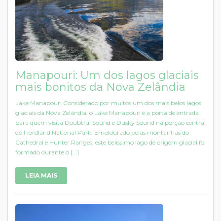
Manapouri: Um dos lagos glaciais
mais bonitos da Nova Zelândia
Lake Manapouri Considerado por muitos um dos mais belos lagos
glaciais da Nova Zelândia, o Lake Manapouri é a porta de entrada
para quem visita Doubtful Sound e Dusky Sound na porção central
do Fiordland National Park. Emoldurado pelas montanhas do
Cathedral e Hunter Ranges, este belíssimo lago de origem glacial foi
formado durante o [...]
LEIA MAIS