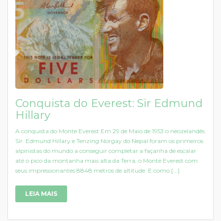
Conquista do Everest: Sir Edmund
Hillary
A conquista do Monte Everest Em 29 de Maio de 1953 o neozelandês
Sir. Edmund Hillary e Tenzing Norgay do Nepal foram os primeiros
alpinistas do mundo a conseguir completar a façanha de escalar
até o pico da montanha mais alta da Terra, o Monte Everest com
seus impressionantes 8848 metros de altitude. E como [...]
LEIA MAIS