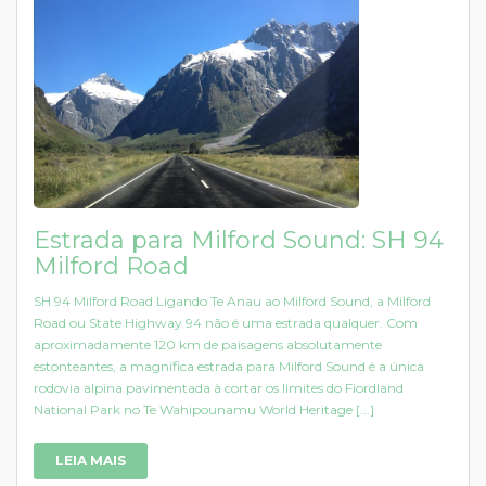
Estrada para Milford Sound: SH 94
Milford Road
SH 94 Milford Road Ligando Te Anau ao Milford Sound, a Milford
Road ou State Highway 94 não é uma estrada qualquer. Com
aproximadamente 120 km de paisagens absolutamente
estonteantes, a magnífica estrada para Milford Sound é a única
rodovia alpina pavimentada à cortar os limites do Fiordland
National Park no Te Wahipounamu World Heritage [...]
LEIA MAIS