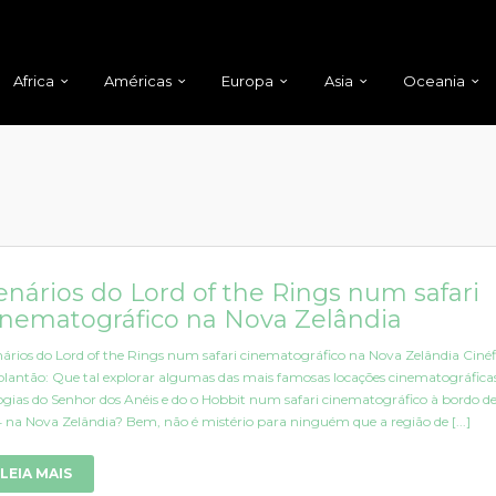
Africa
Américas
Europa
Asia
Oceania
enários do Lord of the Rings num safari
inematográfico na Nova Zelândia
ários do Lord of the Rings num safari cinematográfico na Nova Zelândia Cinéf
plantão: Que tal explorar algumas das mais famosas locações cinematográfica
logias do Senhor dos Anéis e do o Hobbit num safari cinematográfico à bordo 
 na Nova Zelândia? Bem, não é mistério para ninguém que a região de [...]
LEIA MAIS