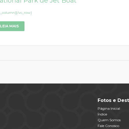
ational Park de Jet Boat
c_column][/vc_row]
LEIA MAIS
Fotos e Dest
Página Inicial
Índice
Quem Somos
Fale Conosco