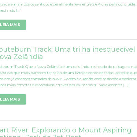
lizada em ambos os sentidos e geralmente leva entre 2 e 4 dias para concluída.
ectando [...]
LEIA MAIS
outeburn Track: Uma trilha inesquecível
ova Zelândia
teburn Track Que a Nova Zelândia é um país lindo, recheado de paisagens nat
tásticas que mais parecem ter saído de um livro de conto de fadas, acredito que
os nós já estamos cansados de ouvir. Porém é quando você se dispõe a explorar
iões mais remotas e inacessíveis através das inúmeras trilhas existentes [...]
LEIA MAIS
art River: Explorando o Mount Aspiring