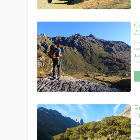
C
Z
Cam
Gre
dos
Nac
R
P
Pre
Nov
Zel