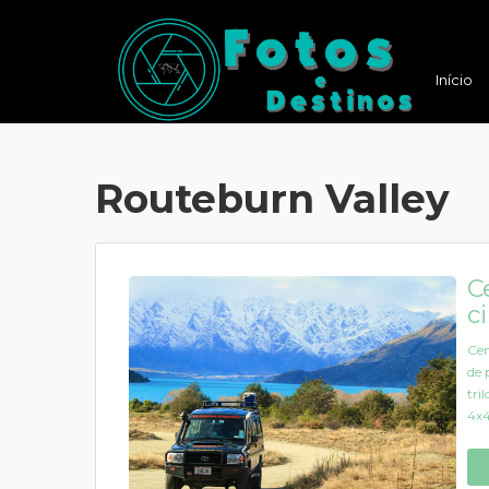
Início
Routeburn Valley
C
c
Cen
de 
tri
4x4