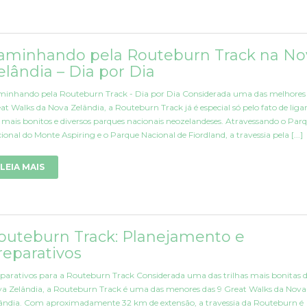
aminhando pela Routeburn Track na No
elândia – Dia por Dia
inhando pela Routeburn Track - Dia por Dia Considerada uma das melhores 
at Walks da Nova Zelândia, a Routeburn Track já é especial só pelo fato de ligar
 mais bonitos e diversos parques nacionais neozelandeses. Atravessando o Par
ional do Monte Aspiring e o Parque Nacional de Fiordland, a travessia pela [...]
LEIA MAIS
outeburn Track: Planejamento e
reparativos
parativos para a Routeburn Track Considerada uma das trilhas mais bonitas 
a Zelândia, a Routeburn Track é uma das menores das 9 Great Walks da Nova
ândia. Com aproximadamente 32 km de extensão, a travessia da Routeburn é