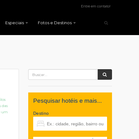
Entre em contato!
Especiais
Fotos e Destinos
ilos
Pesquisar hotéis e mais...
s das
de um
Destino