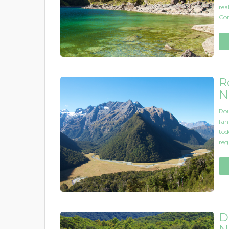
rea
Con
R
N
Rou
fan
tod
reg
D