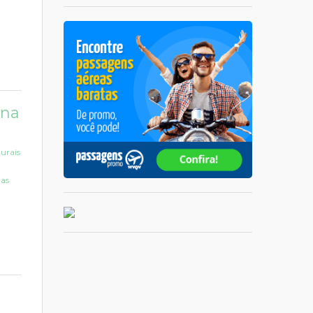
 na
urais
 as