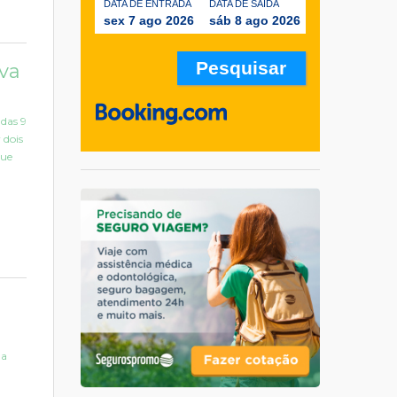
DATA DE ENTRADA
DATA DE SAÍDA
sex 7 ago 2026
sáb 8 ago 2026
va
das 9
 dois
que
da