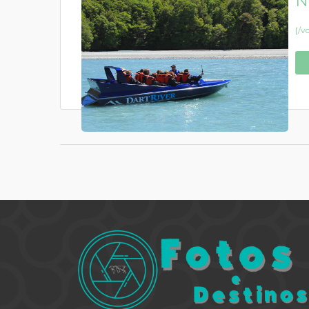
N
[/v