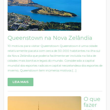
Queenstown na Nova Zelândia
10 motivos para visitar Queenstown Queenstown é uma cidade
relativamente pacata com cerca de 30.000 habitantes na ilha sul
da Nova Zelândia que poderia facilmente ser incluída na lista de
cidades mais bonitas e legais do mundo. Considerada a capital
mundial dos esportes radicais e capital neozelandesa dos esportes de
inverno, Queenstown tem inúmeros motivos [...]
LEIA MAIS
O que
fazer