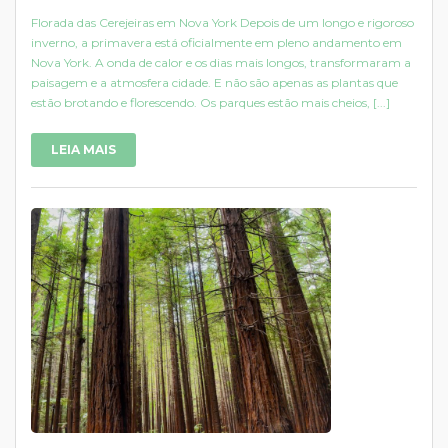
Florada das Cerejeiras em Nova York Depois de um longo e rigoroso
inverno, a primavera está oficialmente em pleno andamento em
Nova York. A onda de calor e os dias mais longos, transformaram a
paisagem e a atmosfera cidade. E não são apenas as plantas que
estão brotando e florescendo. Os parques estão mais cheios, [...]
LEIA MAIS