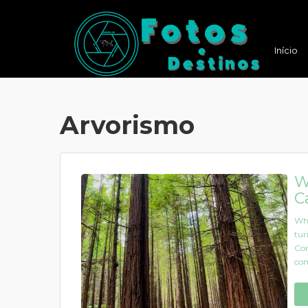
Início
Arvorismo
W
C
Wha
tur
Con
con