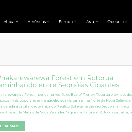
Africa
Américas
Europa
Asia
Oceania
hakarewarewa Forest em Rotorua:
aminhando entre Sequóias Gigantes
karewarewa Forest Inserida na região de Bay of Plenty, Rotorua é um dos des
ísticos mais populares entre aqueles que visitam a Ilha Norte da Nova Zelândia.
siderada a capital geotérmica do Pacífico Sul e uma das regiões com a maior
centração de Maoris da Nova Zelândia. O que não falta em Rotorua são atrações
LEIA MAIS