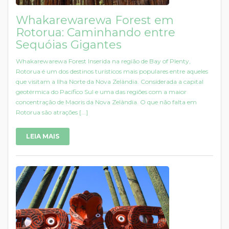
Whakarewarewa Forest em
Rotorua: Caminhando entre
Sequóias Gigantes
Whakarewarewa Forest Inserida na região de Bay of Plenty,
Rotorua é um dos destinos turísticos mais populares entre aqueles
que visitam a Ilha Norte da Nova Zelândia. Considerada a capital
geotérmica do Pacífico Sul e uma das regiões com a maior
concentração de Maoris da Nova Zelândia. O que não falta em
Rotorua são atrações [...]
LEIA MAIS