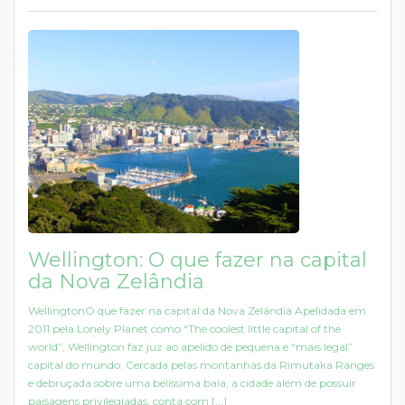
Wellington: O que fazer na capital
da Nova Zelândia
WellingtonO que fazer na capital da Nova Zelândia Apelidada em
2011 pela Lonely Planet como “The coolest little capital of the
world”, Wellington faz juz ao apelido de pequena e “mais legal”
capital do mundo. Cercada pelas montanhas da Rimutaka Ranges
e debruçada sobre uma belíssima baía, a cidade além de possuir
paisagens privilegiadas, conta com [...]