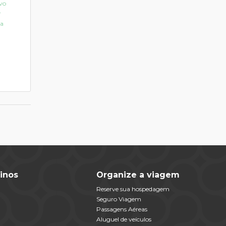
rvo
r
la
inos
Organize a viagem
Reserve sua hospedagem
Seguro Viagem
Passagens Aéreas
Aluguel de veículos