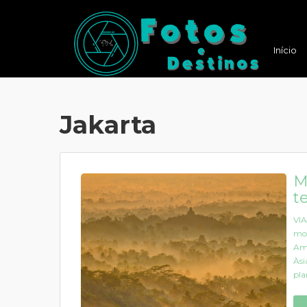
Início
Jakarta
M
t
VIA
mon
Ama
Àsi
pla