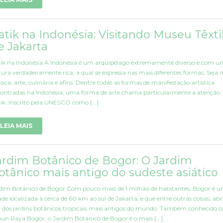
atik na Indonésia: Visitando Museu Têxti
e Jakarta
ik na Indonésia A Indonésia é um arquipélago extremamente diverso e com 
tura verdadeiramente rica, a qual se expressa nas mais diferentes formas. Seja 
ica, arte, culinária e afins. Dentre todas as formas de manifestação artística
ontradas na Indonésia, uma forma de arte chama particularmente a atenção.
ik. Inscrito pela UNESCO como [...]
LEIA MAIS
ardim Botânico de Bogor: O Jardim
otânico mais antigo do sudeste asiático
dim Botânico de Bogor Com pouco mais de 1 milhão de habitantes, Bogor é 
ade localizada à cerca de 60 km ao sul de Jakarta, e que entre outras coisas, ab
dos jardins botânicos tropicais mais antigos do mundo. Também conhecido 
un Raya Bogor, o Jardim Botânico de Bogor é o mais [...]