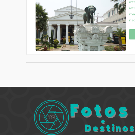
int
ret
mai
nad