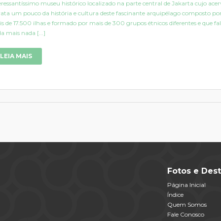
eressantíssimo museu histórico localizado na parte central de Jakarta cujo ace
rata um pouco da história e cultura deste fascinante arquipélago composto po
s de 17.500 ilhas e formado por mais de 300 grupos étnicos diferentes e que fa
a mais nada [...]
LEIA MAIS
Fotos e Dest
Página Inicial
Índice
Quem Somos
Fale Conosco