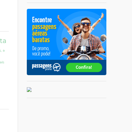
ta
, a
aís