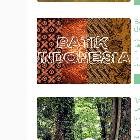
B
d
Bat
cul
mús
enc
Bat
J
B
Jar
cid
um 
Keb