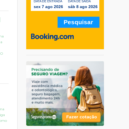
DATA DE ENTRADA
DATA DE SAÍDA
sex 7 ago 2026
sáb 8 ago 2026
l
uma
na
 O
uma
riga
como