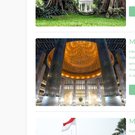
M
Mes
Ind
sem
mai
A Is
M
Nat