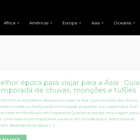
Africa
Américas
Europa
Asia
Oceania
elhor época para viajar para a Ásia : Guia
emporada de chuvas, monções e tufões
GEM PELA ÁSIAMelhor época para viajar na Ásia: Guia completo das chuvas,
ções e tufões na ÁsiaQuando o clima pode atrapalhar sua viagem pela Ásia?
nhecer em Borobudur em Jogjakarta Quando se planeja uma viagem para 
a. Uma coisa muito importante a se levar em consideração é: Nesta parte do
neta, dependendo da época [...]
LEIA MAIS