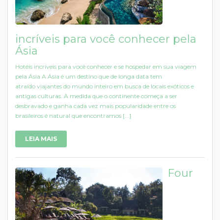
incríveis para você conhecer pela
Ásia
Hotéis incríveis para você conhecer e se hospedar em sua viagem
pela Ásia A Ásia é um destino que de longa data tem
atraído viajantes do mundo inteiro em busca de locais exóticos e
antigas culturas. À medida que o continente começa a ser
desbravado e ganha cada vez mais popularidade entre os
brasileiros é natural que encontramos [...]
LEIA MAIS
Four