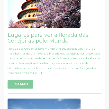
Lugares para ver a florada das
Cerejeiras pelo Mundo
Florada das Cerejeiras pelo Mundo Um dos espetáculos naturais
mais bonitos da primavera, a Florada das Cerejeiras nos presenteia
todos os anos com verdadeiro mar de flores e cores. Mundo afora, a
florada das cerejeiras é conhecida, celebrada e apreciada de
diferentes maneiras. Não importa se você celebra a Floração das
Cerejeiras no Brasil, o [...]
LEIA MAIS