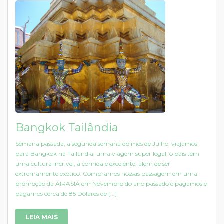
Bangkok Tailândia
Semana passada, a segunda semana do mês de Julho, viajamos
para Bangkok na Tailândia, uma viagem super legal, o pais tem
uma cultura incrível, a comida e excelente, alem de ser
extremamente exótico. Compramos nossas passagem em uma
promoção da AIRASIA em Novembro do ano passado e pagamos e
pagamos cerca de 85 Dólares de [...]
LEIA MAIS