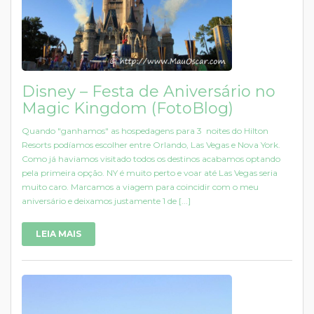
Disney – Festa de Aniversário no
Magic Kingdom (FotoBlog)
Quando "ganhamos" as hospedagens para 3 noites do Hilton
Resorts podíamos escolher entre Orlando, Las Vegas e Nova York.
Como já haviamos visitado todos os destinos acabamos optando
pela primeira opção. NY é muito perto e voar até Las Vegas seria
muito caro. Marcamos a viagem para coincidir com o meu
aniversário e deixamos justamente 1 de [...]
LEIA MAIS