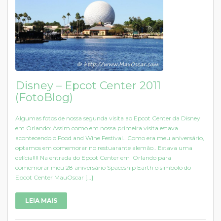
Disney – Epcot Center 2011
(FotoBlog)
Algumas fotos de nossa segunda visita ao Epcot Center da Disney
em Orlando: Assim como em nossa primeira visita estava
acontecendo o Food and Wine Festival.. Como era meu aniversário,
optamos em comemorar no restuarante alemão.. Estava uma
delícia!!!! Na entrada do Epcot Center em Orlando para
comemorar meu 28 aniversário Spaceship Earth o simbolo do
Epcot Center MauOscar […]
LEIA MAIS