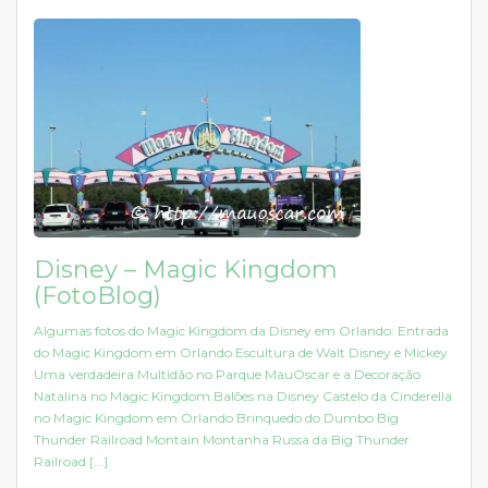
Disney – Magic Kingdom
(FotoBlog)
Algumas fotos do Magic Kingdom da Disney em Orlando: Entrada
do Magic Kingdom em Orlando Escultura de Walt Disney e Mickey
Uma verdadeira Multidão no Parque MauOscar e a Decoração
Natalina no Magic Kingdom Balões na Disney Castelo da Cinderella
no Magic Kingdom em Orlando Brinquedo do Dumbo Big
Thunder Railroad Montain Montanha Russa da Big Thunder
Railroad [...]