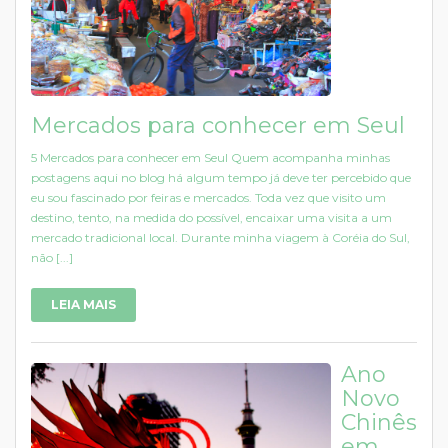
Mercados para conhecer em Seul
5 Mercados para conhecer em Seul Quem acompanha minhas
postagens aqui no blog há algum tempo já deve ter percebido que
eu sou fascinado por feiras e mercados. Toda vez que visito um
destino, tento, na medida do possível, encaixar uma visita a um
mercado tradicional local. Durante minha viagem à Coréia do Sul,
não [...]
LEIA MAIS
Ano
Novo
Chinês
em