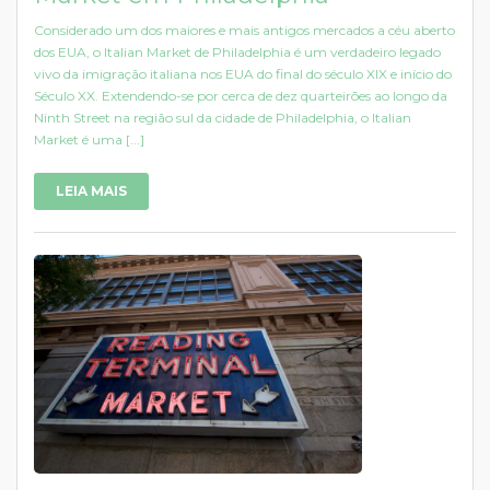
Considerado um dos maiores e mais antigos mercados a céu aberto
dos EUA, o Italian Market de Philadelphia é um verdadeiro legado
vivo da imigração italiana nos EUA do final do século XIX e início do
Século XX. Extendendo-se por cerca de dez quarteirões ao longo da
Ninth Street na região sul da cidade de Philadelphia, o Italian
Market é uma [...]
LEIA MAIS