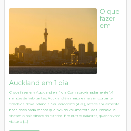
O que
fazer
em
Auckland em 1 dia
O que fazer em Auckland em 1 dia Com aproximadamente 1.4
milhões de habitantes, Auckland é a maior e mais importante
cidade da Nova Zelândia. Seu aeroporto (AKL), recebe anualmente
nada mais nada menos que 74% do volume total de turistas que
visitam o país vindos do exterior. Em outras palavras, quando você
visitar a [...]