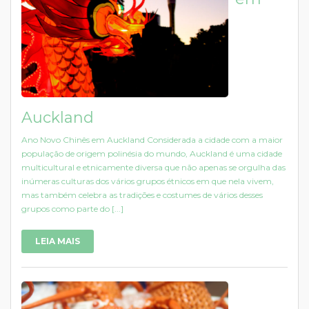
Auckland
Ano Novo Chinês em Auckland Considerada a cidade com a maior
população de origem polinésia do mundo, Auckland é uma cidade
multicultural e etnicamente diversa que não apenas se orgulha das
inúmeras culturas dos vários grupos étnicos em que nela vivem,
mas também celebra as tradições e costumes de vários desses
grupos como parte do [...]
LEIA MAIS