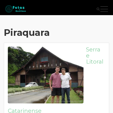
Piraquara
Serra
e
Litoral
Catarinense