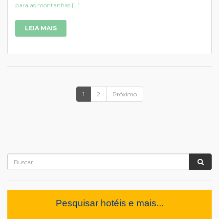
para as montanhas […]
LEIA MAIS
1
2
Próximo
Pesquisar hotéis e mais...