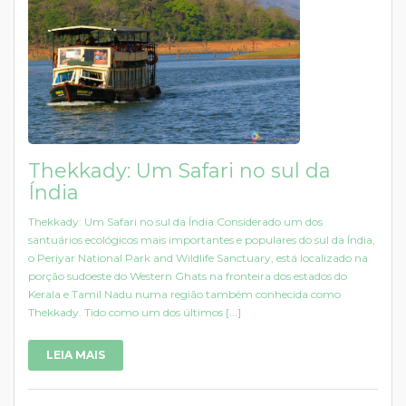
Thekkady: Um Safari no sul da
Índia
Thekkady: Um Safari no sul da Índia Considerado um dos
santuários ecológicos mais importantes e populares do sul da Índia,
o Periyar National Park and Wildlife Sanctuary, está localizado na
porção sudoeste do Western Ghats na fronteira dos estados do
Kerala e Tamil Nadu numa região também conhecida como
Thekkady. Tido como um dos últimos [...]
LEIA MAIS