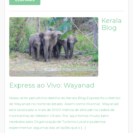
Kerala
Blog
Express ao Vivo: Wayanad
Nosso ante-penúltimo destino do Kerala Blog Express foi o distrito
de Wayanad no norte do estado. Assim como Munnar, Wayanad
está localizada a mais de 1000 metros de altitude na cadeia de
montanhas do Western Ghats. Por aqui fomos muito bem
recebidos pela Organização de Turismo Local e pudemos
experimentar algumas das atrações que o […]