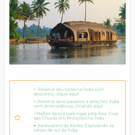
+ Reserve seu hotel na Índia com
desconto, clique aqui!
+ Reserve seus passeios e atrações Índia
com antecedência, clicando aqui!
+Melhor época para viajar pela Ásia. Guia
das Chuvas em Monções na Índia
+
Backwaters do Kerala: Explorando os
canais do sul da Índia