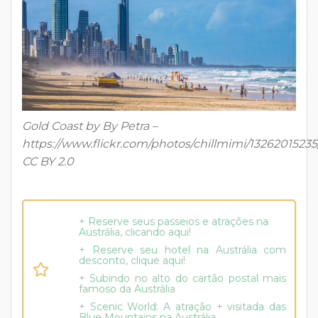
Gold Coast by By Petra –
https://www.flickr.com/photos/chillmimi/13262015235/
CC BY 2.0
+ Reserve seus passeios e atrações na
Austrália, clicando aqui!
+ Reserve seu hotel na Austrália com
desconto, clique aqui!
+ Subindo no alto do cartão postal mais
famoso da Austrália
+ Scenic World: A atração + visitada das
Blue Mountains na Austrália