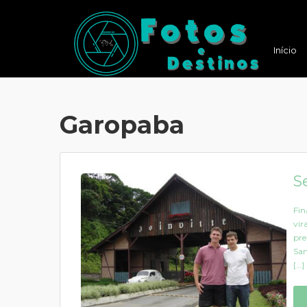
Início
Garopaba
S
Fin
vir
pre
San
[…]