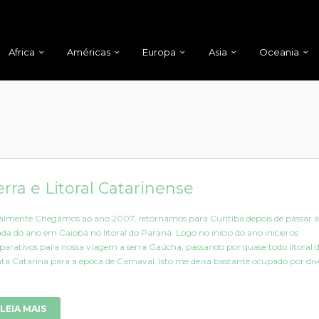
Africa
Américas
Europa
Asia
Oceania
erra e Litoral Catarinense
almente Chegamos ao ano 2007, retornamos para Curitiba depois de passar a
ada do ano em Caiobá no litoral do Paraná. Logo no início do ano iniciei os
parativos para nossa viagem a serra Gaúcha, passando por quase todo litoral 
ta Catarina para a época de Carnaval. Isto me deixa bastante ocupado por div
LEIA MAIS