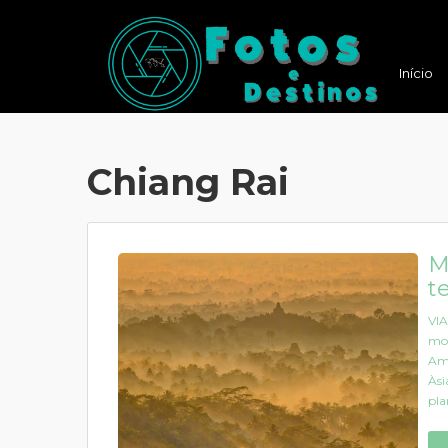
Início
Chiang Rai
M
t
VIA
mon
Ama
Àsi
pla