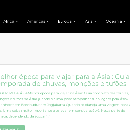
Africa
Américas
Europa
Asia
Oceania
elhor época para viajar para a Ásia : Guia
emporada de chuvas, monções e tufões
GEM PELA ÁSIAMelhor época para viajar na Ásia: Guia completo das chuvas,
ções e tufões na ÁsiaQuando o clima pode atrapalhar sua viagem pela Ásia?
nhecer em Borobudur em Jogjakarta Quando se planeja uma viagem para 
a. Uma coisa muito importante a se levar em consideração é: Nesta parte do
neta, dependendo da época [...]
LEIA MAIS