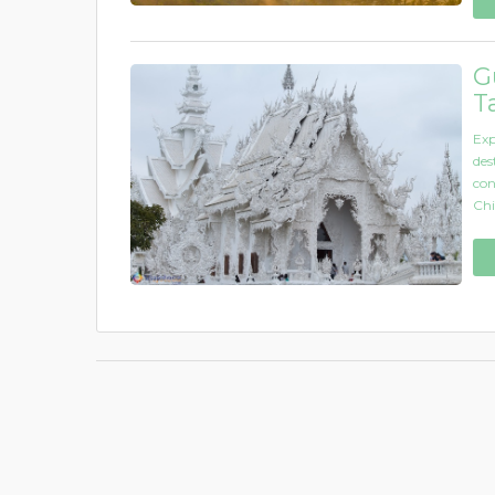
G
T
Exp
des
con
Chi