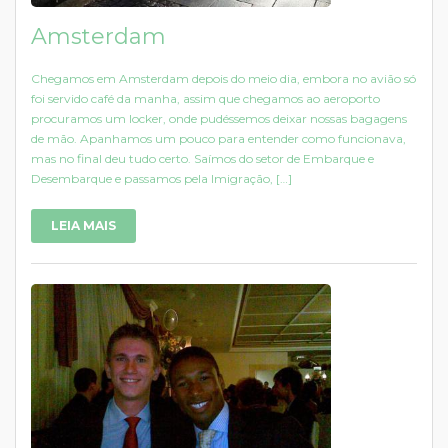
Amsterdam
Chegamos em Amsterdam depois do meio dia, embora no avião só
foi servido café da manha, assim que chegamos ao aeroporto
procuramos um locker, onde pudéssemos deixar nossas bagagens
de mão. Apanhamos um pouco para entender como funcionava,
mas no final deu tudo certo. Saímos do setor de Embarque e
Desembarque e passamos pela Imigração, […]
LEIA MAIS