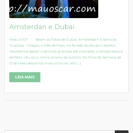
Amsterdan e Dubai
Maio 2007 Vejam as Fotos de Dubai, Amsterdam e Serra da
Graciosa Chegou o Mês de Maio, no feriado do dia do trabalho,
resolvemos descer a serra da graciosa ate morretes, o tempo estava
perfeito, céu azul, clima ameno de outono. No Final de Semana de
12 de Maio descemos mais uma vez ate […]
LEIA MAIS