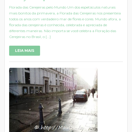
Florada das Cerejeiras pelo Mundo Um dos espetáculos naturais
mais bonitos da primavera, a Florada das Cerejeiras nos presenteia
todos os anos com verdadeiro mar de flores e cores. Mundo afora, a
florada das cerejeiras é conhecida, celebrada e apreciada de
diferentes maneiras. Não importa se você celebra a Floração das
Cerejeiras no Brasil, o [...]
LEIA MAIS