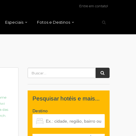
Entre em contato!
Especiais
Fotos e Destinos
home
Pesquisar hotéis e mais...
iwi
a das
Destino
rch.