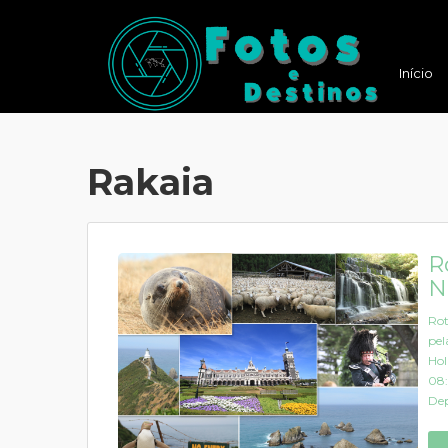
Início
Rakaia
R
N
Rot
pel
Hol
08:
Dep