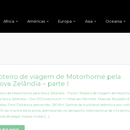
Africa
Américas
Europa
Asia
Oceania
oteiro de viagem de Motorhome pela
ova Zelândia – parte I
eiro de Motorhome pela Nova Zelândia - Parte 1 Roteiro de Viagem de Motor
a Nova Zelândia – Dia 01Christchurch => Moeraki Pernoite: Moeraki Boulders K
iday Park Distância percorrida: 281 Km Saímos de Auckland cedinho e por volt
10 da manhã estávamos aterrissando no aeroporto internacional de Christchu
ois de pegar nossas malas [...]
LEIA MAIS