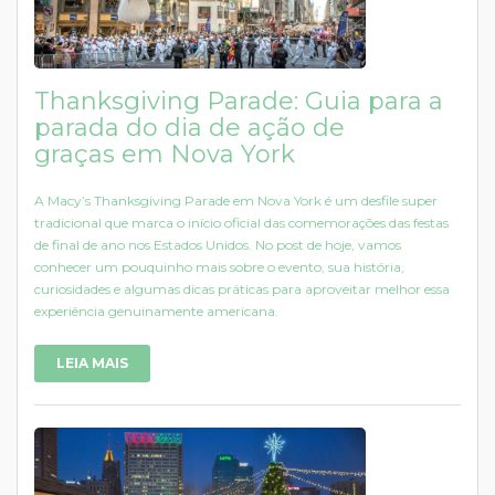
Thanksgiving Parade: Guia para a
parada do dia de ação de
graças em Nova York
A Macy’s Thanksgiving Parade em Nova York é um desfile super
tradicional que marca o início oficial das comemorações das festas
de final de ano nos Estados Unidos. No post de hoje, vamos
conhecer um pouquinho mais sobre o evento, sua história,
curiosidades e algumas dicas práticas para aproveitar melhor essa
experiência genuinamente americana.
LEIA MAIS