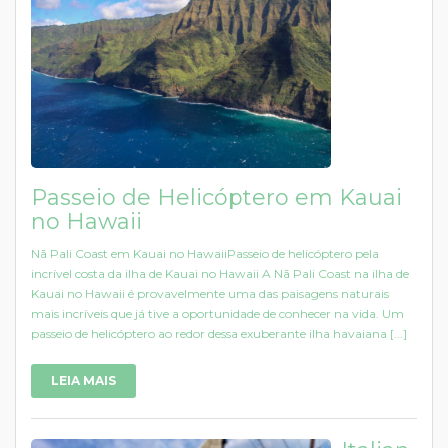
Passeio de Helicóptero em Kauai
no Hawaii
Nā Pali Coast em Kauai no HawaiiPasseio de helicóptero pela
incrível costa da ilha de Kauai no Hawaii A Nā Pali Coast na ilha de
Kauai no Hawaii é provavelmente uma das paisagens naturais
mais incríveis que já tive a oportunidade de conhecer na vida. Um
passeio de helicóptero ao redor dessa exuberante ilha havaiana [...]
LEIA MAIS