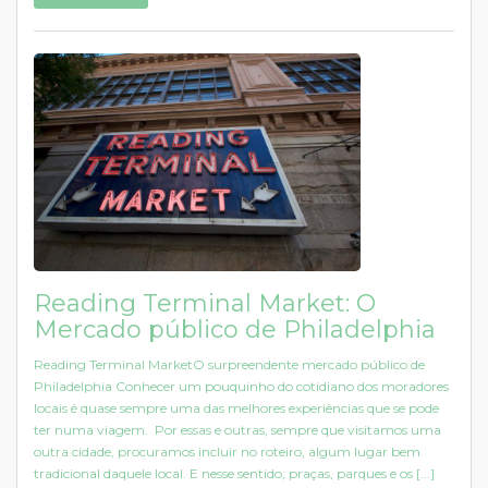
Reading Terminal Market: O
Mercado público de Philadelphia
Reading Terminal MarketO surpreendente mercado público de
Philadelphia Conhecer um pouquinho do cotidiano dos moradores
locais é quase sempre uma das melhores experiências que se pode
ter numa viagem. Por essas e outras, sempre que visitamos uma
outra cidade, procuramos incluir no roteiro, algum lugar bem
tradicional daquele local. E nesse sentido, praças, parques e os [...]