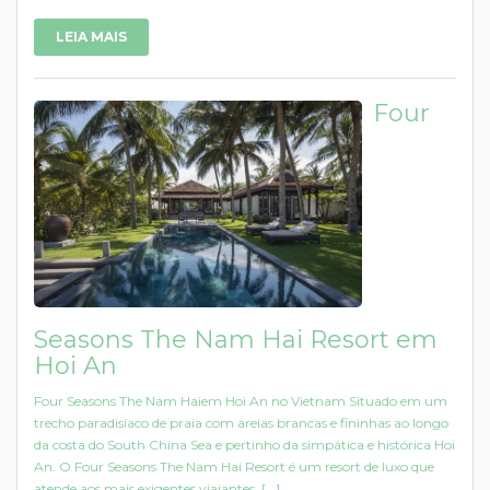
LEIA MAIS
Four
Seasons The Nam Hai Resort em
Hoi An
Four Seasons The Nam Haiem Hoi An no Vietnam Situado em um
trecho paradisíaco de praia com areias brancas e fininhas ao longo
da costa do South China Sea e pertinho da simpática e histórica Hoi
An. O Four Seasons The Nam Hai Resort é um resort de luxo que
atende aos mais exigentes viajantes. [...]