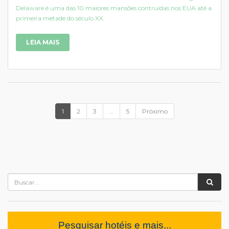
Delaware é uma das 10 maiores mansões contruídas nos EUA até a
primeira metade do século XX.
LEIA MAIS
1
2
3
…
5
Próximo
Pesquisar hotéis e mais...