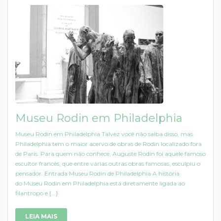
Museu Rodin em Philadelphia
Museu Rodin em Philadelphia Talvez você não saiba disso, mas
Philadelphia tem o maior acervo de obras de Rodin localizado fora
de Paris. Para quem não conhece, Auguste Rodin foi aquele famoso
escultor francês, que entre várias outras obras famosas, esculpiu o
pensador. Entrada Museu Rodin de Philadelphia A história
do Museu Rodin em Philadelphia está diretamente ligada ao
filantropo e [...]
LEIA MAIS