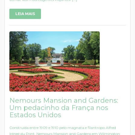
LEIA MAIS
Nemours Mansion and Gardens:
Um pedacinho da França nos
Estados Unidos
Construída entre 1909 e 1910 pelo magnata e filantropo Alfred
Iréneé du Pont. Nemours Mansion and Gardens em Wilmington