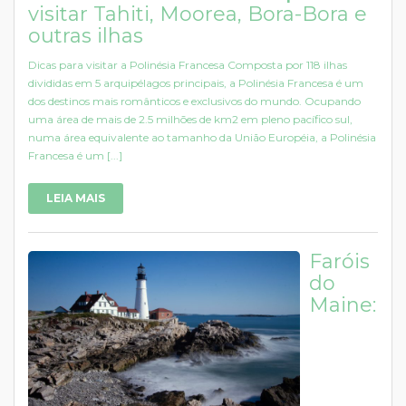
visitar Tahiti, Moorea, Bora-Bora e
outras ilhas
Dicas para visitar a Polinésia Francesa Composta por 118 ilhas
divididas em 5 arquipélagos principais, a Polinésia Francesa é um
dos destinos mais românticos e exclusivos do mundo. Ocupando
uma área de mais de 2.5 milhões de km2 em pleno pacífico sul,
numa área equivalente ao tamanho da União Européia, a Polinésia
Francesa é um [...]
LEIA MAIS
Faróis
do
Maine: