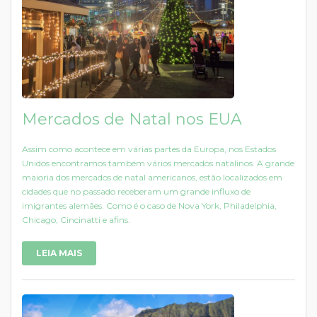
Mercados de Natal nos EUA
Assim como acontece em várias partes da Europa, nos Estados
Unidos encontramos também vários mercados natalinos. A grande
maioria dos mercados de natal americanos, estão localizados em
cidades que no passado receberam um grande influxo de
imigrantes alemães. Como é o caso de Nova York, Philadelphia,
Chicago, Cincinatti e afins.
LEIA MAIS