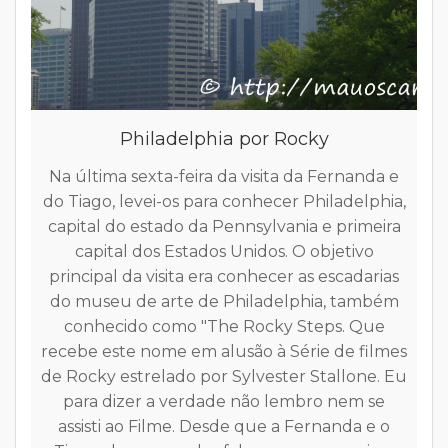
Transporte público em Philadelphia
Pensando em facilitar um pouco a sua visita
e
reuni neste post uma série de informações
a,
relativas à acessibilidade do local. Resolvi
a
pesquisar e montar um “Guia para o turista
que visita Philadelphia usando transporte
s
público”. Espero que ele ajude você quando
m
P
você estiver planejando sua viagem para
Philadelphia.
es
a
Eu
Read more